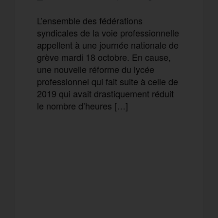
L’ensemble des fédérations
syndicales de la voie professionnelle
appellent à une journée nationale de
grève mardi 18 octobre. En cause,
une nouvelle réforme du lycée
professionnel qui fait suite à celle de
2019 qui avait drastiquement réduit
le nombre d’heures […]
F
T
E
M
a
w
m
e
T
P
c
i
a
s
e
a