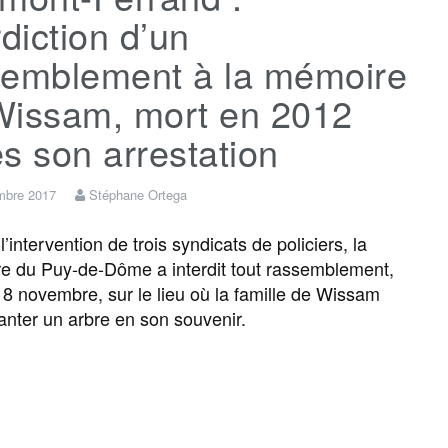
rdiction d’un
semblement à la mémoire
Wissam, mort en 2012
s son arrestation
mbre 2017
Stéphane Ortega
’intervention de trois syndicats de policiers, la
re du Puy-de-Dôme a interdit tout rassemblement,
8 novembre, sur le lieu où la famille de Wissam
lanter un arbre en son souvenir.
F
T
E
M
T
P
a
w
m
e
e
a