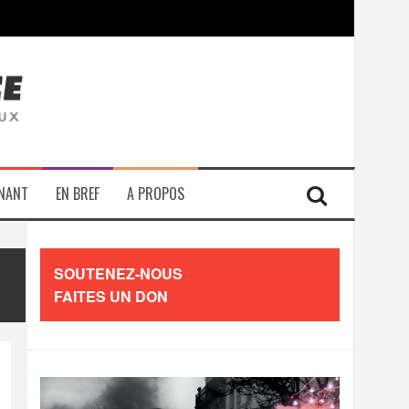
contre les travailleurs »
ENANT
EN BREF
A PROPOS
SOUTENEZ-NOUS
FAITES UN DON