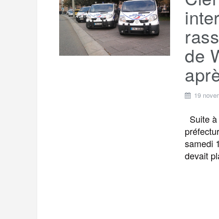
t
e
inte
r
a
a
ras
g
m
de 
e
r
aprè
19 nove
Suite à l
préfectu
samedi 1
devait p