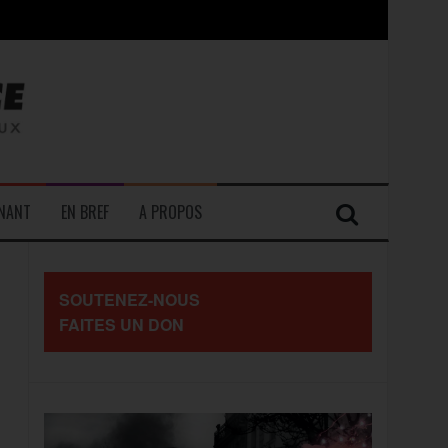
contre les travailleurs »
ENANT
EN BREF
A PROPOS
SOUTENEZ-NOUS
FAITES UN DON