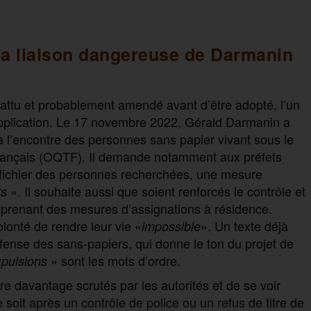
 la liaison dangereuse de Darmanin
débattu et probablement amendé avant d’être adopté, l’un
application. Le 17 novembre 2022, Gérald Darmanin a
 l’encontre des personnes sans papier vivant sous le
re français (OQTF). Il demande notamment aux préfets
 fichier des personnes recherchées, une mesure
». Il souhaite aussi que soient renforcés le contrôle et
ts
 prenant des mesures d’assignations à résidence.
onté de rendre leur vie «
». Un texte déjà
impossible
ense des sans-papiers, qui donne le ton du projet de
» sont les mots d’ordre.
xpulsions
e davantage scrutés par les autorités et de se voir
oit après un contrôle de police ou un refus de titre de