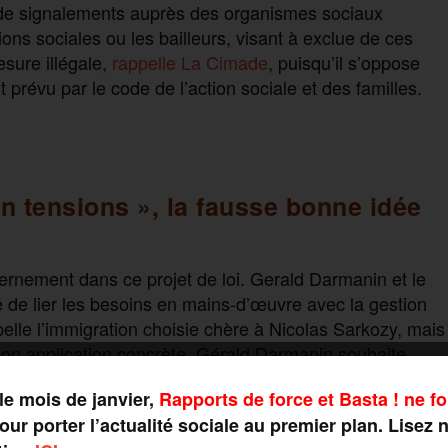
de signalements auprès des organismes sociaux
ns sociales ou les bailleurs, visant à exclue de ces
sure illégale,
rappelle La Cimade
, puisqu’il s’oppose
 prévu par le code de l’action sociale et des familles.
en tensions », la fausse bonne idée
ernement dans ce projet de loi. Gerald Darmanin et le
é de lier les besoins en mains-d’œuvre avec la gestion
pelle l’immigration choisie chère à Nicolas Sarkozy, mais
on application concrète. Gérald Darmanin souhaite
leurs sans-papiers à des secteurs économiques dits
« en
le mois de janvier,
Rapports de force et Basta ! ne fo
alable un an et renouvelable tant que le métier exercé
ur porter l’actualité sociale au premier plan. Lisez 
début d’année. Elle devrait concerner les métiers de