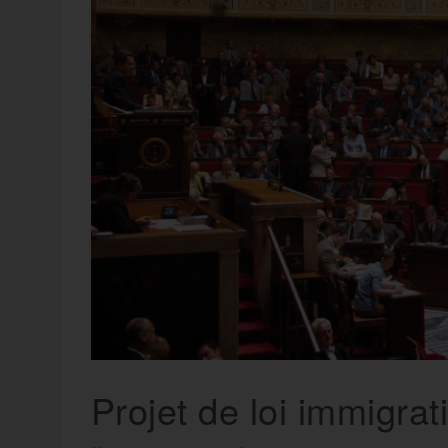
t
e
r
a
a
g
m
e
r
Projet de loi immigrati