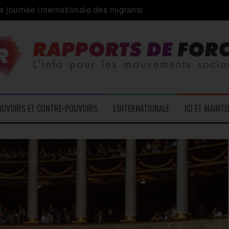
 alliance inédite » avec les associations d’usagers ?
e – L’Actu des Oublié.es
ale contre « l’une des plus grandes attaques jamais menées 
: pourquoi ça peut marcher
 le médico-social
OUVOIRS ET CONTRE-POUVOIRS
L’INTERNATIONALE
ICI ET MAINT