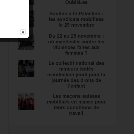
Oublié.es
Soutien à la Palestine :
les syndicats mobilisés
le 29 novembre
Du 22 au 25 novembre :
où manifester contre les
violences faites aux
femmes ?
Le collectif national des
mineurs isolés
manifestera jeudi pour la
journée des droits de
l’enfant
Les maçons suisses
mobilisés en masse pour
leurs conditions de
travail