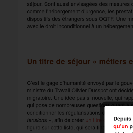
séjour. Sont aussi envisagées des mesures 
comme l’hébergement d’urgence, les prestatio
dispositifs des étrangers sous OQTF. Une me
avec le droit inconditionnel à un hébergement
Un titre de séjour « métiers 
C’est le gage d’humanité envoyé par le gouv
ministre du Travail Olivier Dusspot ont décid
migratoire. Une idée pas si nouvelle, qui rap
qui pose de nombreuses questions quant à s
conditionner les régularisations des travail
Depuis 
s », afin de créer
un titre de séjour
, v
tension
qu’un
po
figure sur cette liste, qui sera finalisée en 