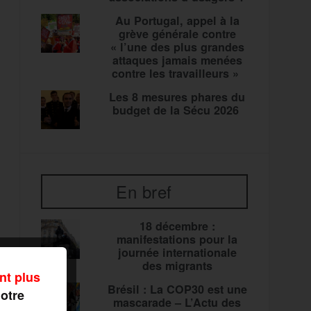
Au Portugal, appel à la
grève générale contre
« l’une des plus grandes
attaques jamais menées
contre les travailleurs »
Les 8 mesures phares du
budget de la Sécu 2026
En bref
18 décembre :
manifestations pour la
journée internationale
des migrants
nt plus
Brésil : La COP30 est une
notre
mascarade – L’Actu des