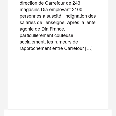
direction de Carrefour de 243
magasins Dia employant 2100
personnes a suscité l’indignation des
salariés de l’enseigne. Après la lente
agonie de Dia France,
particulièrement coûteuse
socialement, les rumeurs de
rapprochement entre Carrefour […]
F
T
E
M
a
w
m
e
T
P
c
i
a
s
e
a
e
t
i
s
l
r