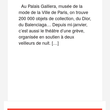
Au Palais Galliera, musée de la
mode de la Ville de Paris, on trouve
200 000 objets de collection, du Dior,
du Balenciaga… Depuis mi-janvier,
c’est aussi le théâtre d’une grève,
organisée en soutien à deux
veilleurs de nuit. […]
F
T
E
M
a
w
m
e
T
P
c
i
a
s
e
a
e
t
i
s
l
r