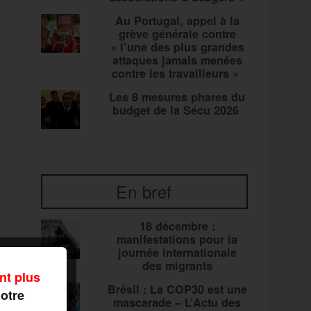
Au Portugal, appel à la
grève générale contre
« l’une des plus grandes
attaques jamais menées
contre les travailleurs »
Les 8 mesures phares du
budget de la Sécu 2026
En bref
18 décembre :
manifestations pour la
journée internationale
des migrants
nt plus
Brésil : La COP30 est une
notre
mascarade – L’Actu des