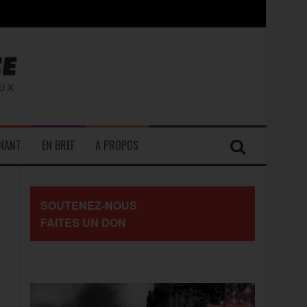
contre les travailleurs »
ENANT
EN BREF
A PROPOS
SOUTENEZ-NOUS
FAITES UN DON