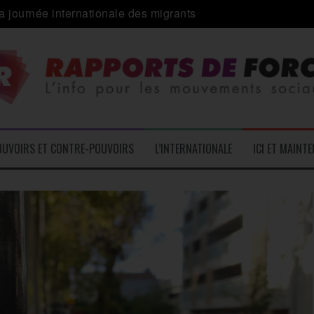
a journée internationale des migrants
 alliance inédite » avec les associations d’usagers ?
e – L’Actu des Oublié.es
ale contre « l’une des plus grandes attaques jamais menées 
: pourquoi ça peut marcher
 le médico-social
OUVOIRS ET CONTRE-POUVOIRS
L’INTERNATIONALE
ICI ET MAINT