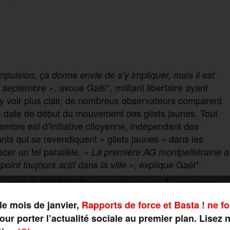
mpulsion, ça donne envie de s’y impliquer, mais il est
», avoue Gaël*, militant libertaire ayant
10 septembre
d’y voir plus clair, de nombreux observateurs comparent
date de début du mouvement des gilets jaunes. Tout
bre est d’initiative citoyenne, indépendant des
ants qui se revendiquent « gilets jaunes » dans les
er un tel parallèle. «
La première AG montpelliéraine a
», explique Gaël*.
oint toujours actif dans la ville
nt social de 2018-2019 sont nombreuses. À commencer
. Si le début du mouvement des gilets jaunes était
le mois de janvier,
Rapports de force et Basta ! ne fo
 de ses militants, elle semble cette fois cantonnée à
ur porter l’actualité sociale au premier plan. Lisez 
», estime Cyril*, jeune militant
uche et des syndicalistes