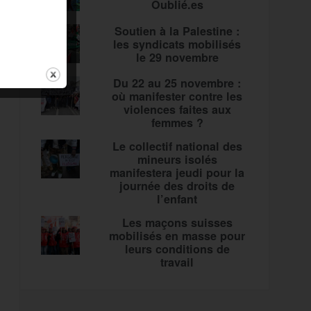
Oublié.es
Soutien à la Palestine :
les syndicats mobilisés
le 29 novembre
Du 22 au 25 novembre :
où manifester contre les
violences faites aux
femmes ?
Le collectif national des
mineurs isolés
manifestera jeudi pour la
journée des droits de
l’enfant
Les maçons suisses
mobilisés en masse pour
leurs conditions de
travail