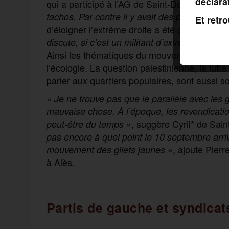
déclara
qui a participé à l’AG de Saint-Denis (93). G
fachos. Par contre il y avait des primo militan
Et retr
d’éloigner l’extrême droite a été clairement 
discute, si c’est un militant d’extrême droite,
Ainsi les thématiques du mouvement tournent 
l’écologie. La question palestinienne, la lut
parler aux quartiers populaires, sont aussi
«
Je ne trouve pas que le parallèle avec les 
mauvaise chose. À l’époque, les revendicati
», suggère Cyril* de Sain
peut-être du temps
pas encore à quel point le 10 septembre arrive
», ajoute Pierre
mouvement des gilets jaunes
à Alès.
Partis de gauche et syndica