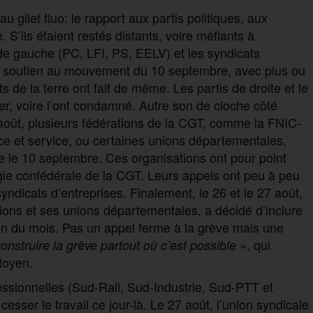
 gilet fluo: le rapport aux partis politiques, aux
S’ils étaient restés distants, voire méfiants à
de gauche (PC, LFI, PS, EELV) et les syndicats
leur soutien au mouvement du 10 septembre, avec plus ou
 de la terre ont fait de même. Les partis de droite et le
er, voire l’ont condamné. Autre son de cloche côté
août, plusieurs fédérations de la CGT, comme la FNIC-
e et service, ou certaines unions départementales,
 le 10 septembre. Ces organisations ont pour point
gie confédérale de la CGT. Leurs appels ont peu à peu
ndicats d’entreprises. Finalement, le 26 et le 27 août,
tions et ses unions départementales, a décidé d’inclure
n du mois. Pas un appel ferme à la grève mais une
», qui
construire la grève partout où c’est possible
toyen.
essionnelles (Sud-Rail, Sud-Industrie, Sud-PTT et
sser le travail ce jour-là. Le 27 août, l’union syndicale