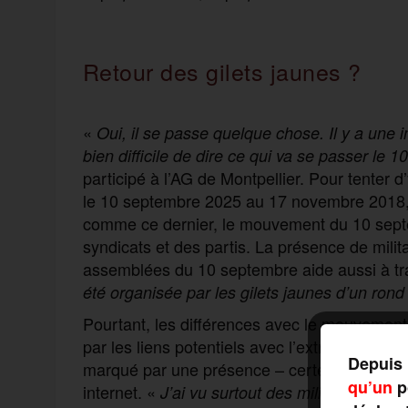
Retour des gilets jaunes ?
«
Oui, il se passe quelque chose. Il y a une i
bien difficile de dire ce qui va se passer le 
participé à l’AG de Montpellier. Pour tenter 
le 10 septembre 2025 au 17 novembre 2018, 
comme ce dernier, le mouvement du 10 septem
syndicats et des partis. La présence de milit
assemblées du 10 septembre aide aussi à trac
été organisée par les gilets jaunes d’un rond p
Pourtant, les différences avec le mouveme
par les liens potentiels avec l’extrême droite
Depuis 
marqué par une présence – certes marginale –
qu’un
po
internet. «
J’ai vu surtout des militants de ga