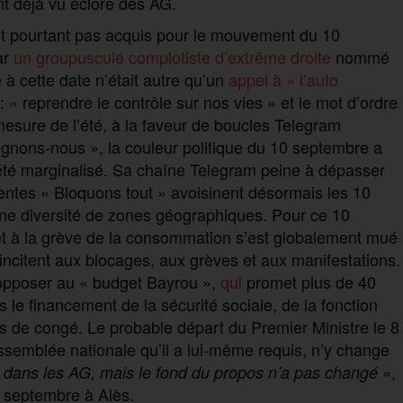
nt déjà vu éclore des AG.
t pourtant pas acquis pour le mouvement du 10
ar
un groupuscule complotiste d’extrême droite
nommé
 à cette date n’était autre qu’un
appel à « l’auto
ou : « reprendre le contrôle sur nos vies » et le mot d’ordre
mesure de l’été, à la faveur de boucles Telegram
dignons-nous », la couleur politique du 10 septembre a
été marginalisé. Sa chaîne Telegram peine à dépasser
ntes « Bloquons tout » avoisinent désormais les 10
une diversité de zones géographiques. Pour ce 10
 et à la grève de la consommation s’est globalement mué
ncitent aux blocages, aux grèves et aux manifestations.
s’opposer au « budget Bayrou »,
qui
promet plus de 40
le financement de la sécurité sociale, de la fonction
s de congé. Le probable départ du Premier Ministre le 8
ssemblée nationale qu’il a lui-même requis, n’y change
»,
u dans les AG, mais le fond du propos n’a pas changé
0 septembre à Alès.