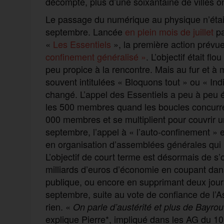
décompte, plus d’une soixantaine de villes o
Le passage du numérique au physique n’étai
septembre. Lancée
en plein mois de juillet
p
«
Les Essentiels
», la première action prévue
confinement généralisé »
. L’objectif était fl
peu propice à la rencontre. Mais au fur et à 
souvent intitulées « Bloquons tout » ou « In
changé. L’appel des Essentiels a peu à peu 
les 500 membres quand les boucles concurre
000 membres et se multiplient pour couvrir 
septembre, l’appel à « l’auto-confinement »
en organisation d’assemblées générales qui i
L’objectif de court terme est désormais de 
milliards d’euros d’économie en coupant dans 
publique, ou encore en supprimant deux jour
septembre, suite au vote de confiance de l’A
rien. «
On parle d’austérité et plus de Bayro
explique Pierre*, impliqué dans les AG du 1