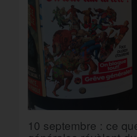
t
e
r
a
a
g
m
e
r
10 septembre : ce qu