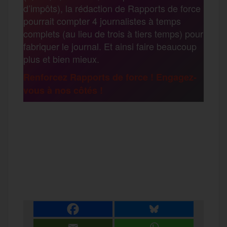
a
d’impôts), la rédaction de Rapports de force
pourrait compter 4 journalistes à temps
o
r
e
a
complets (au lieu de trois à tiers temps) pour
g
fabriquer le journal. Et ainsi faire beaucoup
k
m
plus et bien mieux.
e
Renforcez Rapports de force ! Engagez-
vous à nos côtés !
r
F
T
E
M
T
a
w
m
e
e
P
c
i
a
s
l
a
e
t
i
s
e
r