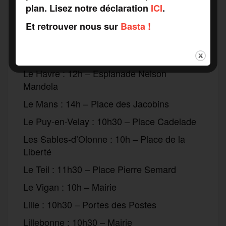
Laval : 10h30 – Place de la Trémoille
plan. Lisez notre déclaration
ICI
.
Le Blanc : 16h30 Sous-préfecture
Et retrouver nous sur
Basta !
Le Cheylard : 10h30 – Mairie
Le Creusot : 10h – L’Alto
Le Havre : 12h – Esplanade Nelson
Mandela
Le Mans : 14h – Place des Jacobins
Le Puy-en-Velay : 10h30 – Place Cadelade
Les Sables-d’Olonne : 10h – Place de la
Liberté
Le Teil : 11h30 – Place Pierre Semard
Le Vigan : 10h – Mairie
Lille : 10h30 – Portes des Postes
Lillebonne : 10h30 – Mairie