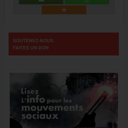
b
t
l
a
g
t
o
e
g
r
a
SOUTENEZ-NOUS
o
r
e
a
FAITES UN DON
g
k
m
e
r