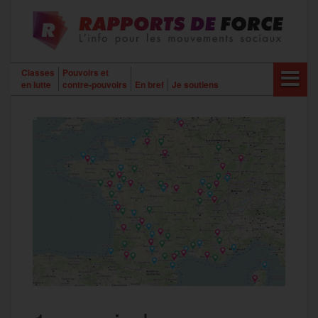
Aller
au
contenu
Classes
Pouvoirs et
en lutte
contre-pouvoirs
En bref
Je soutiens