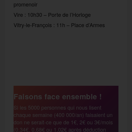
promenoir
Vire : 10h30 – Porte de l’Horloge
Vitry-le-François : 11h – Place d’Armes
F
T
E
M
T
a
w
m
e
e
P
c
i
a
s
l
a
e
t
i
s
e
Faisons face ensemble !
r
Si les 5000 personnes qui nous lisent
b
t
l
a
g
chaque semaine (400 000/an) faisaient un
t
don ne serait-ce que de 1€, 2€ ou 3€/mois
o
e
g
r
(0,34€, 0,68€ ou 1,02€ après déduction