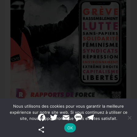
Nous utilisons des cookies pour vous garantir la meilleure
expérience sur notre site web. Si vous continuez à utiliser ce
F
T
E
M
T
site, nous supposerons que vous en êtes satisfait.
a
w
m
e
e
c
i
a
s
l
P
OK
e
t
i
s
e
a
b
t
l
a
g
Recevez notre newsletter par mail