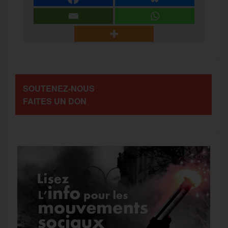
e
t
i
s
e
r
b
t
l
a
g
t
o
e
g
r
a
SOUTENEZ-NOUS
o
r
e
a
FAITES UN DON
g
k
m
e
r