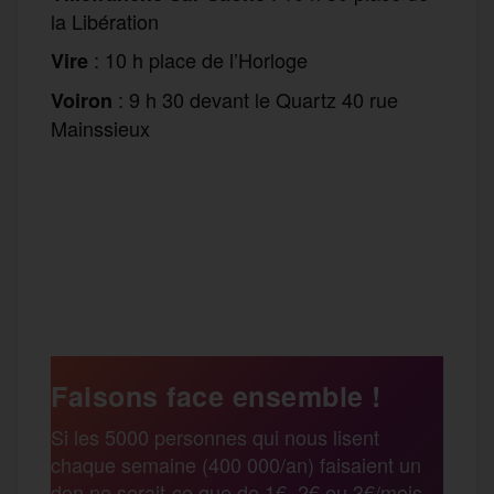
la Libération
: 10 h place de l’Horloge
Vire
: 9 h 30 devant le Quartz 40 rue
Voiron
Mainssieux
F
T
E
M
T
a
w
m
e
e
P
c
i
a
s
l
a
e
t
i
s
e
Faisons face ensemble !
r
Si les 5000 personnes qui nous lisent
b
t
l
a
g
chaque semaine (400 000/an) faisaient un
t
don ne serait-ce que de 1€, 2€ ou 3€/mois