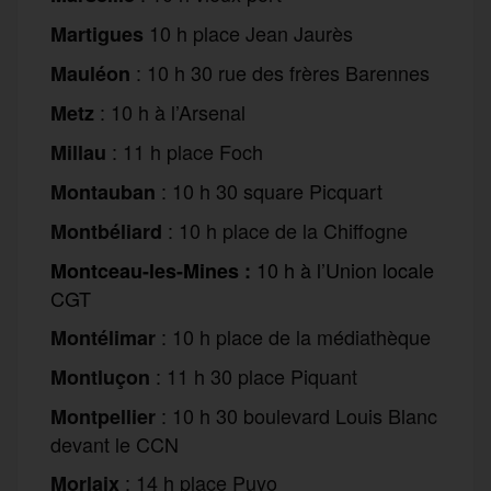
10 h place Jean Jaurès
Martigues
: 10 h 30 rue des frères Barennes
Mauléon
: 10 h à l’Arsenal
Metz
: 11 h place Foch
Millau
: 10 h 30 square Picquart
Montauban
: 10 h place de la Chiffogne
Montbéliard
10 h à l’Union
l
ocale
Montceau-
l
es-
M
ines :
C
GT
: 10 h place de la médiathèque
Montélimar
: 11 h 30 place Piquant
Montluçon
: 10 h 30 boulevard Louis Blanc
Montpellier
devant le CCN
: 14 h place Puyo
Morlaix