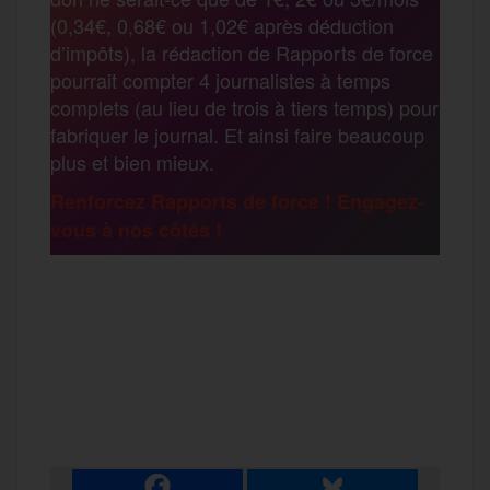
o
e
g
r
(0,34€, 0,68€ ou 1,02€ après déduction
a
d’impôts), la rédaction de Rapports de force
pourrait compter 4 journalistes à temps
o
r
e
a
complets (au lieu de trois à tiers temps) pour
g
fabriquer le journal. Et ainsi faire beaucoup
k
m
plus et bien mieux.
e
Renforcez Rapports de force ! Engagez-
vous à nos côtés !
r
F
T
E
M
T
a
w
m
e
e
P
c
i
a
s
l
a