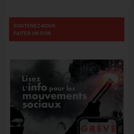
o
e
g
r
a
SOUTENEZ-NOUS
o
r
e
a
FAITES UN DON
g
k
m
e
r