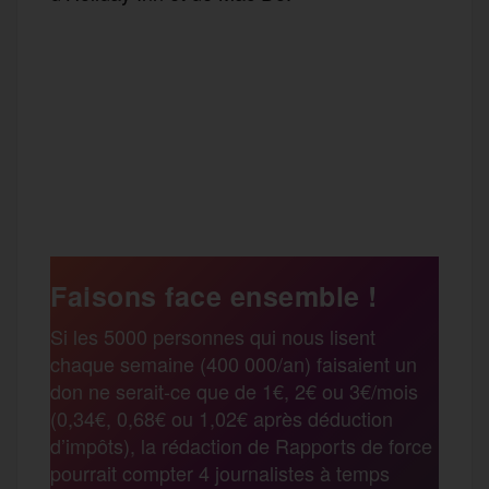
F
T
E
M
T
a
w
m
e
e
P
c
i
a
s
l
a
e
t
i
s
e
Faisons face ensemble !
r
Si les 5000 personnes qui nous lisent
b
t
l
a
g
chaque semaine (400 000/an) faisaient un
t
don ne serait-ce que de 1€, 2€ ou 3€/mois
o
e
g
r
(0,34€, 0,68€ ou 1,02€ après déduction
a
d’impôts), la rédaction de Rapports de force
pourrait compter 4 journalistes à temps
o
r
e
a