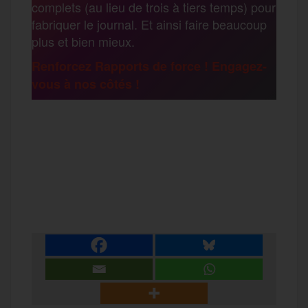
complets (au lieu de trois à tiers temps) pour
g
fabriquer le journal. Et ainsi faire beaucoup
k
m
plus et bien mieux.
e
Renforcez Rapports de force ! Engagez-
vous à nos côtés !
r
F
T
E
M
T
a
w
m
e
e
P
c
i
a
s
l
a
e
t
i
s
e
r
b
t
l
a
g
t