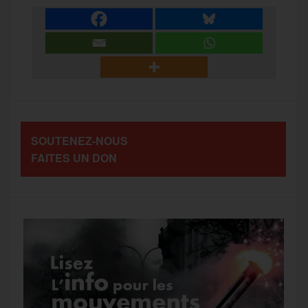
e
t
i
s
e
r
b
t
l
a
g
t
o
e
g
r
a
SOUTENEZ-NOUS
o
r
e
a
FAITES UN DON
g
k
m
e
r