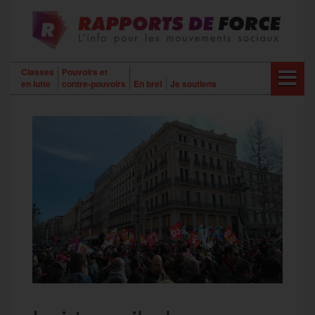
Aller
au
contenu
Classes
Pouvoirs et
en lutte
contre-pouvoirs
En bref
Je soutiens