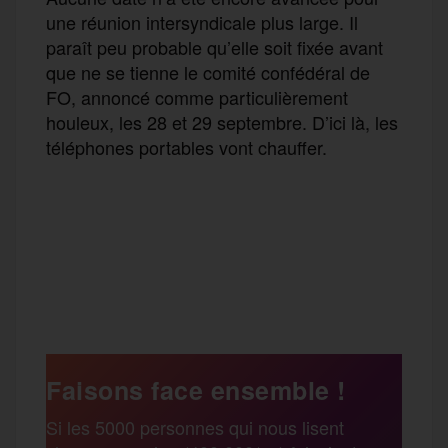
une réunion intersyndicale plus large. Il
paraît peu probable qu’elle soit fixée avant
que ne se tienne le comité confédéral de
FO, annoncé comme particulièrement
houleux, les 28 et 29 septembre. D’ici là, les
téléphones portables vont chauffer.
F
T
E
M
T
a
w
m
e
e
P
c
i
a
s
l
a
e
t
i
s
e
Faisons face ensemble !
r
Si les 5000 personnes qui nous lisent
b
t
l
a
g