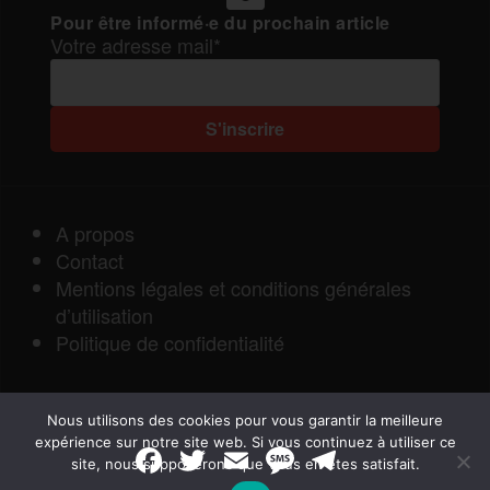
Pour être informé·e du prochain article
Votre adresse mail*
A propos
Contact
Mentions légales et conditions générales
d’utilisation
Politique de confidentialité
Nous utilisons des cookies pour vous garantir la meilleure
expérience sur notre site web. Si vous continuez à utiliser ce
F
T
E
M
T
site, nous supposerons que vous en êtes satisfait.
a
w
m
e
e
Rapports de Force
|
c
i
a
s
l