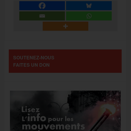
e
t
i
s
e
r
b
t
l
a
g
t
o
e
g
r
a
SOUTENEZ-NOUS
o
r
e
a
FAITES UN DON
g
k
m
e
r