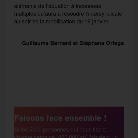
éléments de l’équation à inconnues
multiples qu’aura à résoudre l’intersyndicale
au soir de la mobilisation du 19 janvier.
Guillaume Bernard et Stéphane Ortega
F
T
E
M
T
a
w
m
e
e
P
c
i
a
s
l
a
e
t
i
s
e
Faisons face ensemble !
r
Si les 5000 personnes qui nous lisent
b
t
l
a
g
chaque semaine (400 000/an) faisaient un