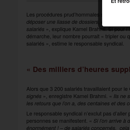
Et retr
Les procédures prud’hommales sont individue
déposer une liasse de dossiers, ce qui va nou
», explique Kamel Brahmi. Si pour l’
salariés
démarche, leur nombre pourrait « tripler ou qu
salariés », estime le responsable syndical.
« Des milliers d’heures supp
Alors que 3 200 salariés travaillaient pour le
», enregistre Kamel Brahmi. «
signés
Ils ne 
les retours que l’on a, des centaines et des c
Le responsable syndical n’exclut pas d’aller 
personnes se manifestent. «
Si l’on arrive à
énormément ! – de salariés concernés, cela 