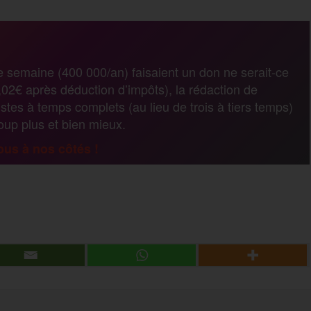
a
r
e semaine (400 000/an) faisaient un don ne serait-ce
02€ après déduction d’impôts), la rédaction de
t
stes à temps complets (au lieu de trois à tiers temps)
coup plus et bien mieux.
a
us à nos côtés !
g
P
e
a
r
r