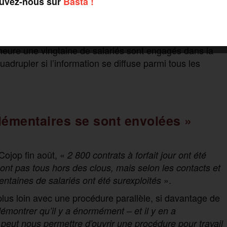
ouvez-nous sur
Basta !
lles, mais la CGT est en train de «
constituer et
s permettre d’avoir un seul avocat dans l’intérêt des
heure une vingtaine de salariés sont engagés dans la
adrupler si l’information se diffuse parmi tous les
lémentaires se sont envolées »
 Cojop fin août, «
2 800 contrats à forfait jour ont été
sont pas tous hors des clous, mais selon les contacts et
».
entaines de salariés ont été surexploités
plus loin avec une procédure parallèle, si davantage de
 démontrer qu’il y a énormément – et il y en a
peut nous permettre d’ouvrir une procédure pour travail