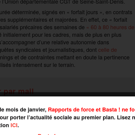
e l’Union départementale CGT de Seine-Saint-Denis.
 durée déterminée, signés en « forfait jours », en contrats
res supplémentaires et majorées. En effet, ce « forfait
x salariés précaires des semaines de
« 60 à 80 heures de
éé initialement pour les cadres, mais de plus en plus
 s’accompagner d’une relative autonomie dans
quêtes syndicales et journalistiques, dont
celle de
nnings et de contraintes mettant en doute la pertinence
ilisés intensément sur le terrain.
 par mail
le mois de janvier,
Rapports de force et Basta ! ne fo
ur porter l’actualité sociale au premier plan. Lisez 
tion
ICI
.