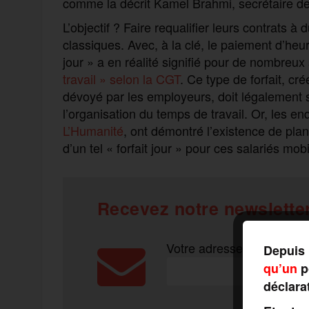
comme la décrit Kamel Brahmi, secrétaire d
L’objectif ? Faire requalifier leurs contrats à
classiques. Avec, à la clé, le paiement d’heu
jour » a en réalité signifié pour de nombreu
travail » selon la CGT
. Ce type de forfait, cr
dévoyé par les employeurs, doit légalement
l’organisation du temps de travail. Or, les en
L’Humanité
, ont démontré l’existence de pla
d’un tel « forfait jour » pour ces salariés mob
Recevez notre newsletter
Votre adresse mail*
Depuis 
qu’un
po
déclara