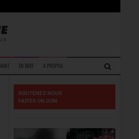
contre les travailleurs »
ENANT
EN BREF
A PROPOS
SOUTENEZ-NOUS
FAITES UN DON