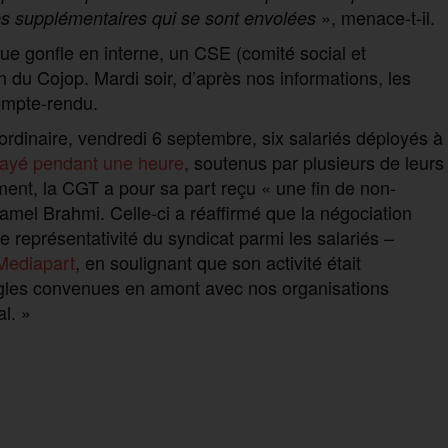
», menace-t-il.
res supplémentaires qui se sont envolées
e gonfle en interne, un CSE (comité social et
 du Cojop. Mardi soir, d’après nos informations, les
compte-rendu.
rdinaire, vendredi 6 septembre, six salariés déployés à
rayé pendant une heure
, soutenus par plusieurs de leurs
ent, la CGT a pour sa part reçu « une fin de non-
Kamel Brahmi. Celle-ci a réaffirmé que la négociation
 représentativité du syndicat parmi les salariés –
Mediapart
, en soulignant que son activité était
ègles convenues en amont avec nos organisations
l. »
P