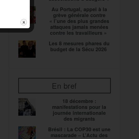
Au Portugal, appel à la
grève générale contre
« l’une des plus grandes
attaques jamais menées
contre les travailleurs »
Les 8 mesures phares du
budget de la Sécu 2026
En bref
18 décembre :
manifestations pour la
journée internationale
des migrants
Brésil : La COP30 est une
mascarade – L’Actu des