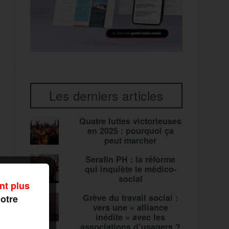
Les derniers articles
Quatre luttes victorieuses
en 2025 : pourquoi ça
peut marcher
Serafin PH : la réforme
qui inquiète le médico-
social
nt plus
Grève du travail social :
notre
vers une « alliance
inédite » avec les
associations d’usagers ?