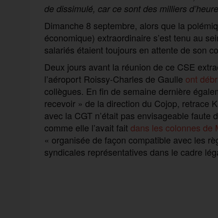
de dissimulé, car ce sont des milliers d’heu
Dimanche 8 septembre, alors que la polémiqu
économique) extraordinaire s’est tenu au sein
salariés étaient toujours en attente de son 
Deux jours avant la réunion de ce CSE extrao
l’aéroport Roissy-Charles de Gaulle
ont déb
collègues. En fin de semaine dernière égalem
recevoir » de la direction du Cojop, retrace 
avec la CGT n’était pas envisageable faute de
comme elle l’avait fait
dans les colonnes de 
« organisée de façon compatible avec les r
syndicales représentatives dans le cadre léga
F
T
E
M
T