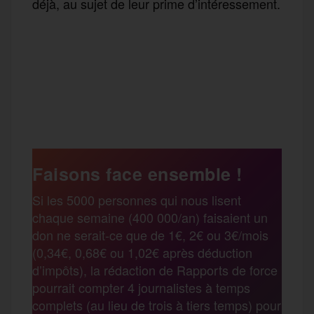
déjà, au sujet de leur prime d’intéressement.
F
T
E
M
T
a
w
m
e
e
P
c
i
a
s
l
a
e
t
i
s
e
Faisons face ensemble !
r
Si les 5000 personnes qui nous lisent
b
t
l
a
g
chaque semaine (400 000/an) faisaient un
t
don ne serait-ce que de 1€, 2€ ou 3€/mois
o
e
g
r
(0,34€, 0,68€ ou 1,02€ après déduction
a
d’impôts), la rédaction de Rapports de force
pourrait compter 4 journalistes à temps
o
r
e
a
complets (au lieu de trois à tiers temps) pour
g