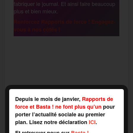
fabriquer le journal. Et ainsi faire beaucoup
k
m
plus et bien mieux.
e
Renforcez Rapports de force ! Engagez-
vous à nos côtés !
r
F
T
E
M
T
a
w
m
e
e
P
c
i
a
s
l
a
Depuis le mois de janvier,
Rapports de
e
t
i
s
e
force et Basta ! ne font plus qu’un
pour
r
porter l’actualité sociale au premier
b
t
l
a
g
plan. Lisez notre déclaration
ICI
.
t
Et retrouver nous sur
Basta !