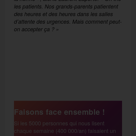
les patients. Nos grands-parents patientent
des heures et des heures dans les salles
d’attente des urgences. Mais comment peut-
on accepter ça ? »
F
T
E
M
T
a
w
m
e
e
P
c
i
a
s
l
a
e
t
i
s
e
Faisons face ensemble !
r
Si les 5000 personnes qui nous lisent
b
t
l
a
g
chaque semaine (400 000/an) faisaient un
t