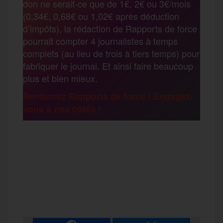
don ne serait-ce que de 1€, 2€ ou 3€/mois
o
e
g
r
(0,34€, 0,68€ ou 1,02€ après déduction
a
d’impôts), la rédaction de Rapports de force
pourrait compter 4 journalistes à temps
o
r
e
a
complets (au lieu de trois à tiers temps) pour
g
fabriquer le journal. Et ainsi faire beaucoup
k
m
plus et bien mieux.
e
Renforcez Rapports de force ! Engagez-
vous à nos côtés !
r
F
T
E
M
T
a
w
m
e
e
P
c
i
a
s
l
a