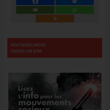
e
t
i
s
e
r
b
t
l
a
g
t
o
e
g
r
a
SOUTENEZ-NOUS
o
r
e
a
FAITES UN DON
g
k
m
e
r