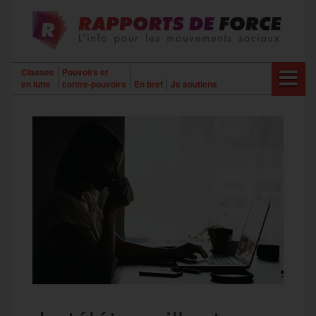
Aller
au
contenu
Classes
Pouvoirs et
en lutte
contre-pouvoirs
En bref
Je soutiens