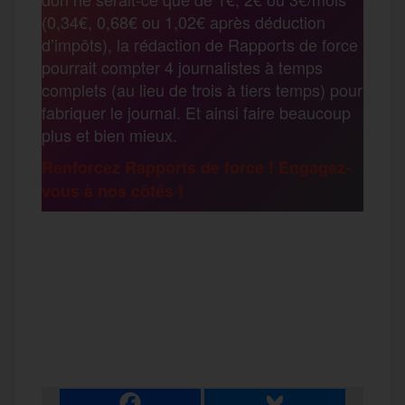
o
e
g
r
(0,34€, 0,68€ ou 1,02€ après déduction
a
d’impôts), la rédaction de Rapports de force
pourrait compter 4 journalistes à temps
o
r
e
a
complets (au lieu de trois à tiers temps) pour
g
fabriquer le journal. Et ainsi faire beaucoup
k
m
plus et bien mieux.
e
Renforcez Rapports de force ! Engagez-
vous à nos côtés !
r
F
T
E
M
T
a
w
m
e
e
P
c
i
a
s
l
a