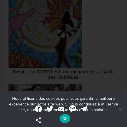
Brésil : La COP30 est une mascarade – L’Actu
des Oublié.es
Nous utilisons des cookies pour vous garantir la meilleure
expérience sur notre site web. Si vous continuez à utiliser ce
F
T
E
M
T
site, nous supposerons que vous en êtes satisfait.
a
w
m
e
e
c
i
a
s
l
P
OK
e
t
i
s
e
a
b
t
l
a
g