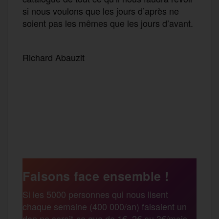
si nous voulons que les jours d’après ne
soient pas les mêmes que les jours d’avant.
Richard Abauzit
F
T
E
M
T
a
w
m
e
e
P
c
i
a
s
l
a
e
t
i
s
e
Faisons face ensemble !
r
Si les 5000 personnes qui nous lisent
b
t
l
a
g
chaque semaine (400 000/an) faisaient un
t
don ne serait-ce que de 1€, 2€ ou 3€/mois