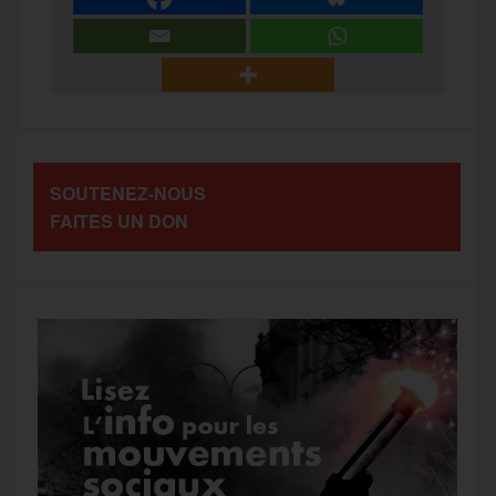
e
t
i
s
e
r
b
t
l
a
g
t
o
e
g
r
a
SOUTENEZ-NOUS
o
r
e
a
FAITES UN DON
g
k
m
e
r