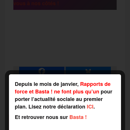
vous à nos côtés !
r
F
T
E
M
T
a
w
m
e
e
P
c
i
a
s
l
a
e
t
i
s
e
r
Depuis le mois de janvier,
Rapports de
b
t
l
a
g
force et Basta ! ne font plus qu’un
pour
t
porter l’actualité sociale au premier
plan. Lisez notre déclaration
ICI
.
o
e
g
r
a
Et retrouver nous sur
Basta !
SOUTENEZ-NOUS
o
r
e
a
FAITES UN DON