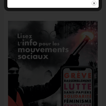
g
k
m
e
r