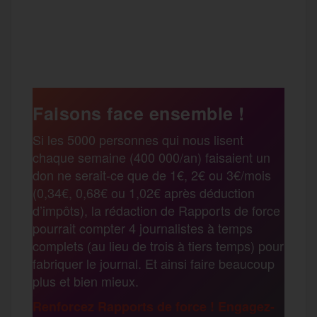
a
w
m
e
e
P
c
i
a
s
l
a
e
t
i
s
e
Faisons face ensemble !
r
Si les 5000 personnes qui nous lisent
b
t
l
a
g
chaque semaine (400 000/an) faisaient un
t
don ne serait-ce que de 1€, 2€ ou 3€/mois
o
e
g
r
(0,34€, 0,68€ ou 1,02€ après déduction
a
d’impôts), la rédaction de Rapports de force
pourrait compter 4 journalistes à temps
o
r
e
a
complets (au lieu de trois à tiers temps) pour
g
fabriquer le journal. Et ainsi faire beaucoup
k
m
plus et bien mieux.
e
Renforcez Rapports de force ! Engagez-