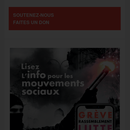
a
SOUTENEZ-NOUS
o
r
e
a
FAITES UN DON
g
k
m
e
r