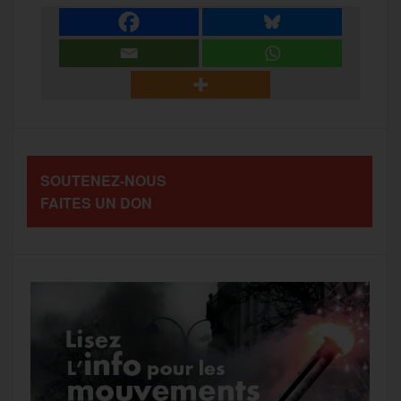
e
t
i
s
e
r
b
t
l
a
g
t
o
e
g
r
a
SOUTENEZ-NOUS
o
r
e
a
FAITES UN DON
g
k
m
e
r