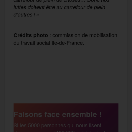
luttes doivent être au carrefour de plein
d’autres ! »
: commission de mobilisation
Crédits photo
du travail social Ile-de-France.
F
T
E
M
T
a
w
m
e
e
P
c
i
a
s
l
a
e
t
i
s
e
Faisons face ensemble !
r
Si les 5000 personnes qui nous lisent
b
t
l
a
g