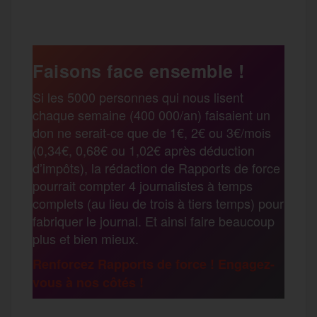
c
i
a
s
l
a
e
t
i
s
e
Faisons face ensemble !
r
Si les 5000 personnes qui nous lisent
b
t
l
a
g
chaque semaine (400 000/an) faisaient un
t
don ne serait-ce que de 1€, 2€ ou 3€/mois
o
e
g
r
(0,34€, 0,68€ ou 1,02€ après déduction
a
d’impôts), la rédaction de Rapports de force
pourrait compter 4 journalistes à temps
o
r
e
a
complets (au lieu de trois à tiers temps) pour
g
fabriquer le journal. Et ainsi faire beaucoup
k
m
plus et bien mieux.
e
Renforcez Rapports de force ! Engagez-
vous à nos côtés !
r