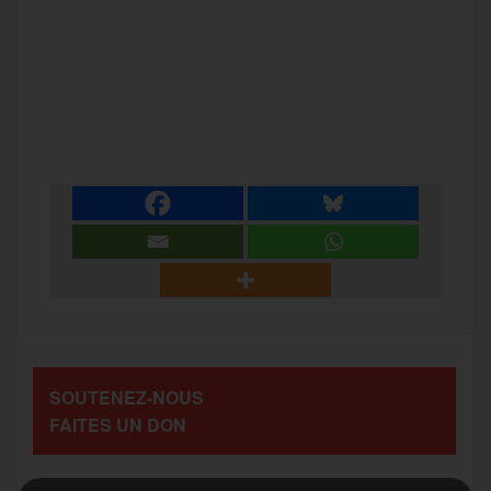
F
T
E
M
T
a
w
m
e
e
P
c
i
a
s
l
a
e
t
i
s
e
r
b
t
l
a
g
t
o
e
g
r
a
SOUTENEZ-NOUS
o
r
e
a
FAITES UN DON
g
k
m
e