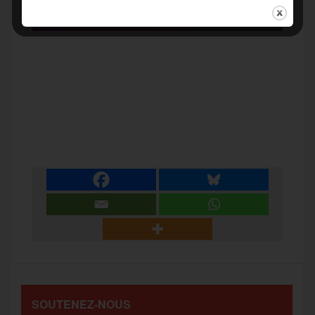
vous à nos côtés !
r
F
T
E
M
T
a
w
m
e
e
P
c
i
a
s
l
a
e
t
i
s
e
r
b
t
l
a
g
t
o
e
g
r
a
SOUTENEZ-NOUS
o
r
e
a