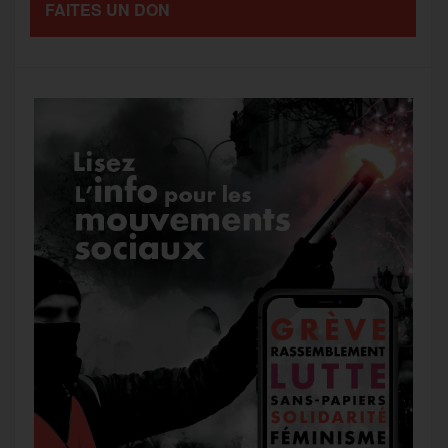
FAITES UN DON
g
k
m
e
r