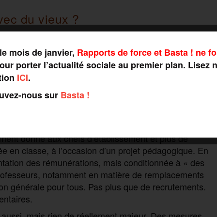
vec du vieux ?
le mois de janvier,
Rapports de force et Basta ! ne fo
herche, le cap libéral du chef de l’État se confirme.
ur porter l’actualité sociale au premier plan. Lisez 
r 10 ans, soit 2,5 milliards par an. Et donc, trois fois
tion
ICI
.
 hier par Jean Castex, pour soutenir les entreprises
e. Mais en précisant immédiatement vouloir
ouvez-nous sur
Basta !
 Un classique libéral. Que les enseignants se
 ce plan par Emmanuel Macron. Là aussi, plus
 mise en œuvre
à titre expérimental
il y a un sept mois à
ement donné aux chefs d’établissement et plus de
trée en classe, à l’occasion d’un projet pédagogique. En
tation des rémunérations, mais conditionnée à « des
 professeurs, notamment en matière de remplacements
on générale pour tous. Pas plus que de recrutements.
ntaires.
à-aussi, mais rien de réellement majeur. Des mesures