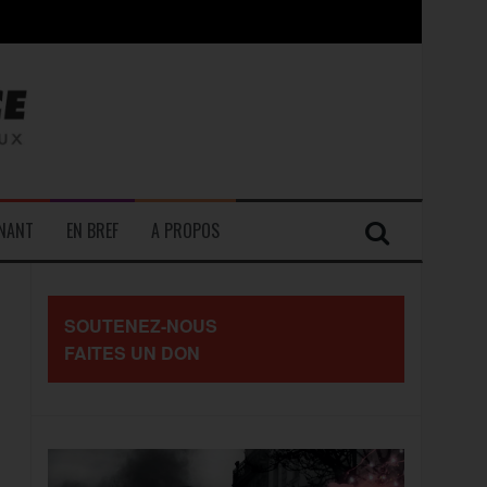
contre les travailleurs »
ENANT
EN BREF
A PROPOS
SOUTENEZ-NOUS
FAITES UN DON