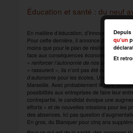
Éducation et santé : du neuf a
Depuis 
En matière d’éducation, d’innovation et de rec
qu’un
po
Pour cette dernière, il annonce 25 milliards su
déclara
moins que pour le plan de résilience annoncé
face aux conséquences économiques la guerr
Et retr
».
«
renforcer l’autonomie de nos universités
« rassurent », ils n’ont pas été oubliés sur
d’autonomie pour les écoles. Une idée déjà
Marseille. Avec probablement le libre recrut
possibilités aux entreprises de faire leur en
contrepartie, le candidat évoque une augmen
efforts » et de nouvelles missions pour les
des absences. Ici pas question d’augmentati
En gros, du Blanquer pour cinq ans suppléme
Pour ce qui est de la santé, des annonces l