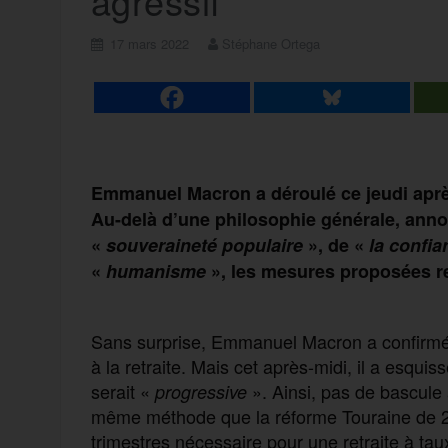
agressif
17 mars 2022
Stéphane Ortega
Emmanuel Macron a déroulé ce jeudi aprè
Au-delà d’une philosophie générale, annon
«
souveraineté populaire
», de «
la confi
«
humanisme
»,
les mesures
proposées
r
Sans surprise, Emmanuel Macron a confirmé 
à la retraite. Mais cet après-midi, il a esqui
serait «
». Ainsi, pas de bascul
progressive
même méthode que la réforme Touraine de 2
trimestres nécessaire pour une retraite à taux