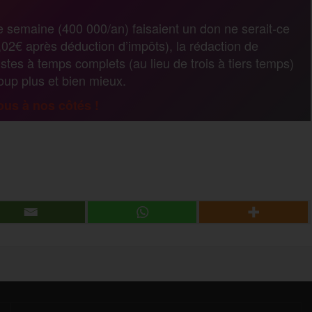
r
e semaine (400 000/an) faisaient un don ne serait-ce
02€ après déduction d’impôts), la rédaction de
t
stes à temps complets (au lieu de trois à tiers temps)
coup plus et bien mieux.
a
us à nos côtés !
g
P
e
a
r
r
t