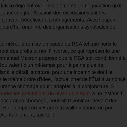
e laisse déjà entrevoir les éléments de négociation qu’il
 jouer son jeu. À savoir des discussions sur les
rs pouvant bénéficier d’aménagements. Avec l’espoir
jourd’hui unanime des organisations syndicales de
e dernière, la remise en cause du RSA tel que nous le
nt des droits et non l’inverse, ce qui représente une
 Emmanuel Macron propose que le RSA soit conditionné à
’équivalent d’un mi-temps pour à peine plus de
dans le détail la nature, pour une indemnité dont le
le même ordre d’idée, l’actuel chef de l’État a annoncé
surance chômage pour l’adapter à la conjoncture. Si
endre les prestations du niveau d’emploi
à un instant T,
l’assurance chômage, pourrait revenir au-devant des
de Pôle emploi en « France travaille » sonne un peu
éventuellement, tais-toi !