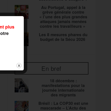
Au Portugal, appel à la
grève générale contre
« l’une des plus grandes
attaques jamais menées
contre les travailleurs »
nt plus
notre
Les 8 mesures phares du
budget de la Sécu 2026
En bref
18 décembre :
manifestations pour la
journée internationale
des migrants
Brésil : La COP30 est une
mascarade – L’Actu des