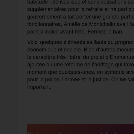
habitude : défiscalisée et sans cotisations soc
supplémentaires pour la retraite et ne partici
gouvernement a fait porter une grande part de
fonctionnaires, Amélie de Montchalin avait f
point d’indice avant l’été. Fermez le ban.
Voici quelques éléments saillants du progr
économique et sociale. Bien d’autres mesure
le caractère très libéral du projet d’Emmanu
ajoutée ou une réforme de l’héritage qui favo
moment que quelques-unes, en symétrie avec
pour la police, l’armée et la justice. On ne 
important.
F
T
E
M
T
a
w
m
e
e