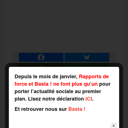
F
T
E
M
T
a
w
m
e
e
P
c
i
a
s
l
a
e
t
i
s
e
r
Depuis le mois de janvier,
Rapports de
b
t
l
a
g
t
force et Basta ! ne font plus qu’un
pour
porter l’actualité sociale au premier
o
e
g
r
plan. Lisez notre déclaration
ICI
.
a
SOUTENEZ-NOUS
Et retrouver nous sur
Basta !
o
r
e
a
FAITES UN DON
g
k
m