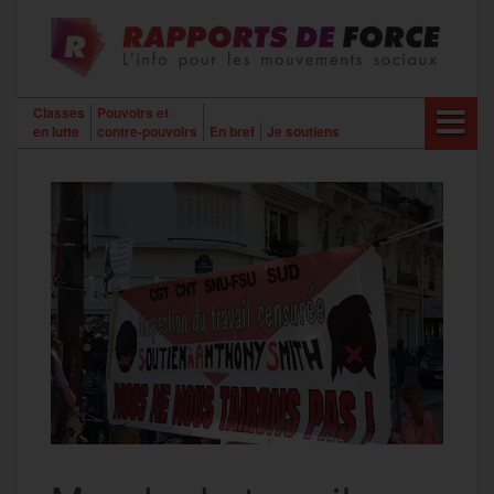
Aller
au
contenu
Classes
Pouvoirs et
en lutte
contre-pouvoirs
En bref
Je soutiens