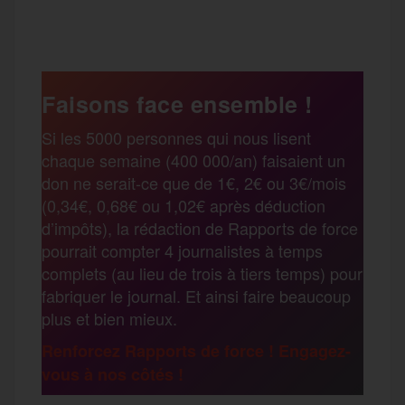
P
c
i
a
s
l
a
e
t
i
s
e
Faisons face ensemble !
r
Si les 5000 personnes qui nous lisent
b
t
l
a
g
chaque semaine (400 000/an) faisaient un
t
don ne serait-ce que de 1€, 2€ ou 3€/mois
o
e
g
r
(0,34€, 0,68€ ou 1,02€ après déduction
a
d’impôts), la rédaction de Rapports de force
pourrait compter 4 journalistes à temps
o
r
e
a
complets (au lieu de trois à tiers temps) pour
g
fabriquer le journal. Et ainsi faire beaucoup
k
m
plus et bien mieux.
e
Renforcez Rapports de force ! Engagez-
vous à nos côtés !
r