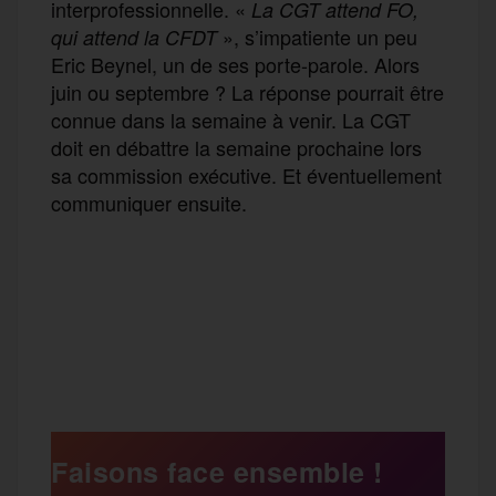
interprofessionnelle. «
La CGT attend FO,
», s’impatiente un peu
qui attend la CFDT
Eric Beynel, un de ses porte-parole. Alors
juin ou septembre ? La réponse pourrait être
connue dans la semaine à venir. La CGT
doit en débattre la semaine prochaine lors
sa commission exécutive. Et éventuellement
communiquer ensuite.
F
T
E
M
T
a
w
m
e
e
P
c
i
a
s
l
a
e
t
i
s
e
Faisons face ensemble !
r