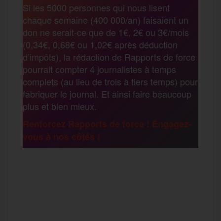
Si les 5000 personnes qui nous lisent
b
t
l
a
g
chaque semaine (400 000/an) faisaient un
t
don ne serait-ce que de 1€, 2€ ou 3€/mois
o
e
g
r
(0,34€, 0,68€ ou 1,02€ après déduction
a
d’impôts), la rédaction de Rapports de force
pourrait compter 4 journalistes à temps
o
r
e
a
complets (au lieu de trois à tiers temps) pour
g
fabriquer le journal. Et ainsi faire beaucoup
k
m
plus et bien mieux.
e
Renforcez Rapports de force ! Engagez-
vous à nos côtés !
r
F
T
E
M
T
a
w
m
e
e
P