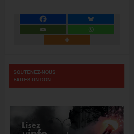
c
i
a
s
l
a
e
t
i
s
e
r
b
t
l
a
g
t
o
e
g
r
a
SOUTENEZ-NOUS
o
r
e
a
FAITES UN DON
g
k
m
e
r