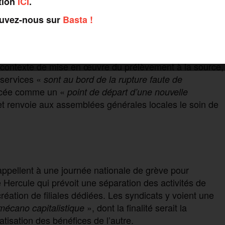
tion
ICI
.
ouvez-nous sur
Basta !
CFTC de la Direction générale des finances publiques
e grève pour s’opposer à «
la déstructuration des
» à l’occasion de la
oyens humains et budgétaires
e contexte de mise en œuvre du prélèvement à la source,
 services «
sont au bord de la rupture faute de
oncée comme un «
point de départ d’une nouvelle
et renvoie aux assemblées générales locales le soin de
pellent à une journée nationale de grève pour
Hercule qui prévoit une séparation des activités de
réation de filiales dédiées. Les syndicats y voient une
», dont la finalité serait la
mécano capitalistique
atisation des bénéfices de l’autre.