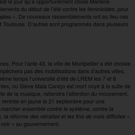
 est le jour qu’a opportunément choisi Marlène
ments du début de l’été contre les féminicides, pour
ugales ». De nouveaux rassemblements ont eu lieu ces
et Toulouse. D’autres sont programmés dans plusieurs
es. Pour l’acte 43, la ville de Montpellier a été choisie
mpêchera pas des mobilisations dans d’autres villes,
même temps l’université d’été de LREM les 7 et 8
ntes, où Steve Maia Caniço est mort noyé à la suite de
 fête de la musique, retiendra l’attention du mouvement.
 la rentrée en jaune le 21 septembre pour une
marcher ensemble contre le système, contre la
».
s, la
réforme des retraites et les fins de mois
difficiles
 noir » au gouvernement.