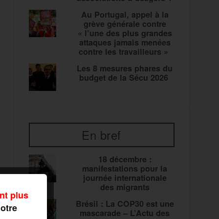
Au Portugal, appel à la
grève générale contre
« l’une des plus grandes
attaques jamais menées
contre les travailleurs »
Les 8 mesures phares du
budget de la Sécu 2026
En bref
18 décembre :
manifestations pour la
journée internationale
des migrants
nt plus
Brésil : La COP30 est une
notre
mascarade – L’Actu des