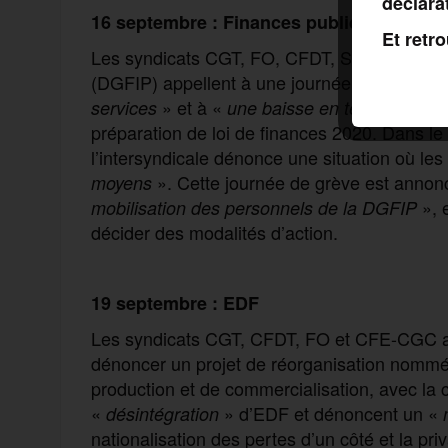
déclara
16 septembre : Finances publiques
Et retr
Les syndicats CGT, FO, CFDT, Solidaires et 
(DGFIP) appellent à une journée nationale d
» et à «
services
une baisse
en termes de m
préparation de loi de finances 2020. Dans l
l’intersyndicale dénonce une situation où les
». Cette journée de grève est ann
moyens
», 
mobilisation des personnels de
la DGFIP
décider des modalités d’action.
19 septembre : EDF
Les syndicats CGT, CFDT, FO et CFE-CGC ap
dénoncer un projet de réorganisation nommé 
production et de commercialisation, avec la c
«
» d’EDF et dénoncent un «
désintégration
nationalisation des pertes d’un côté et la priv