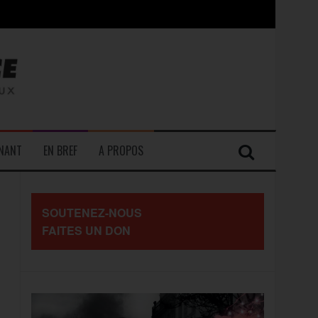
contre les travailleurs »
ENANT
EN BREF
A PROPOS
SOUTENEZ-NOUS
FAITES UN DON