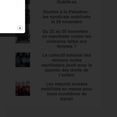
Oublié.es
Soutien à la Palestine :
les syndicats mobilisés
le 29 novembre
Du 22 au 25 novembre :
où manifester contre les
violences faites aux
femmes ?
Le collectif national des
mineurs isolés
manifestera jeudi pour la
journée des droits de
l’enfant
Les maçons suisses
mobilisés en masse pour
leurs conditions de
travail