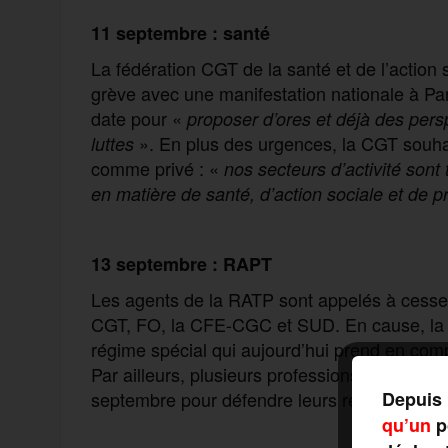
11 septembre : santé
La fédération CGT de la santé et de l’action 
grève avec une manifestation nationale à Paris.
date pour «
proposer d’ores et déjà des per
». En plus des urgences, la CGT souhait
luttes
comme privé : «
nos secteurs d’activité sont
en matière de santé,
d’action sociale et de p
13 septembre : RAPT
Les agents de la RATP sont appelés à cesser 
CGT, FO, la CFE-CGC et SUD. En cause, la ré
régime spécial qui aujourd’hui prend en compt
Par ailleurs, plusieurs professions libérales 
septembre pour défendre leurs régimes partic
Depuis 
qu’un
po