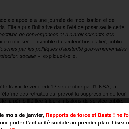
sociale appelle à une journée de mobilisation et de
 Elle a pris l’initiative dans l’été de poser seule cette
spectives de
convergences et d’élargissements des
e mobiliser l’ensemble du secteur hospitalier, public
 touchés par les politiques d’austérité gouvernementales
», explique-t-elle.
rotection sociale
le travail le vendredi 13 septembre par l’UNSA, la
forme des retraites qui prévoit la suppression de leur
e la pénibilité liée à leurs missions de service public.
(avocats, infirmières) manifesteront de leur côté le 16
uliers.
le mois de janvier,
Rapports de force et Basta ! ne fo
ur porter l’actualité sociale au premier plan. Lisez 