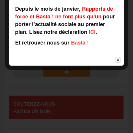
F
T
E
M
T
Depuis le mois de janvier,
Rapports de
force et Basta ! ne font plus qu’un
pour
a
w
m
e
e
porter l’actualité sociale au premier
P
plan. Lisez notre déclaration
ICI
.
c
i
a
s
l
Et retrouver nous sur
Basta !
a
e
t
i
s
e
r
b
t
l
a
g
t
o
e
g
r
a
SOUTENEZ-NOUS
o
r
e
a
FAITES UN DON
g
k
m
e