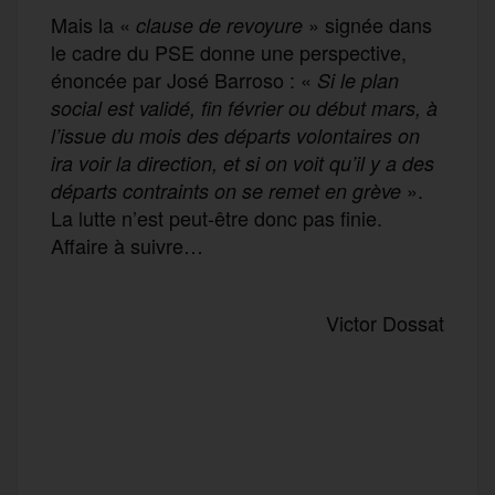
Mais la «
» signée dans
clause de revoyure
le cadre du PSE donne une perspective,
énoncée par José Barroso : «
Si le plan
social est validé, fin février ou début mars, à
l’issue du mois des départs volontaires on
ira voir la direction, et si on voit qu’il y a des
».
départs contraints on se remet en grève
La lutte n’est peut-être donc pas finie.
Affaire à suivre…
Victor Dossat
F
T
E
M
T
a
w
m
e
e
P