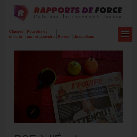
Aller
au
contenu
Classes
Pouvoirs et
en lutte
contre-pouvoirs
En bref
Je soutiens