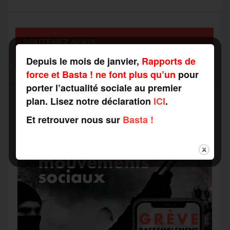
o
e
g
r
a
SOUTENEZ-NOUS
o
r
e
a
FAITES UN DON
g
Depuis le mois de janvier,
Rapports de
force et Basta ! ne font plus qu’un
pour
k
m
e
porter l’actualité sociale au premier
plan. Lisez notre déclaration
ICI
.
r
Et retrouver nous sur
Basta !