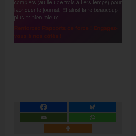
complets (au lieu de trois à tiers temps) pour
g
fabriquer le journal. Et ainsi faire beaucoup
k
m
plus et bien mieux.
e
Renforcez Rapports de force ! Engagez-
vous à nos côtés !
r
F
T
E
M
T
a
w
m
e
e
P
c
i
a
s
l
a
e
t
i
s
e
r
b
t
l
a
g
t