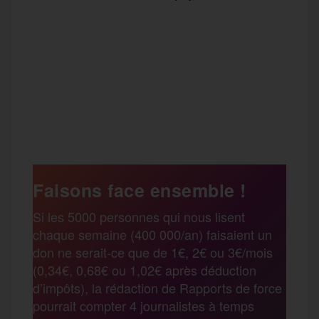
F
T
E
M
T
a
w
m
e
e
P
c
i
a
s
l
a
e
t
i
s
e
Faisons face ensemble !
r
Si les 5000 personnes qui nous lisent
b
t
l
a
g
chaque semaine (400 000/an) faisaient un
t
don ne serait-ce que de 1€, 2€ ou 3€/mois
o
e
g
r
(0,34€, 0,68€ ou 1,02€ après déduction
a
d’impôts), la rédaction de Rapports de force
pourrait compter 4 journalistes à temps
o
r
e
a