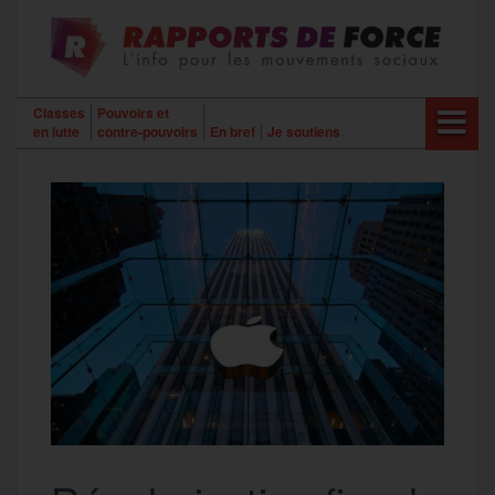
Aller
au
contenu
Classes
Pouvoirs et
en lutte
contre-pouvoirs
En bref
Je soutiens