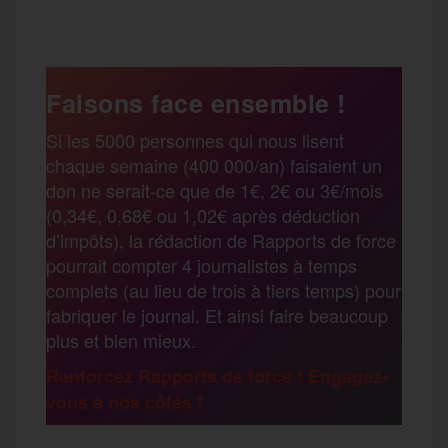
c
i
a
s
l
a
e
t
i
s
e
Faisons face ensemble !
r
Si les 5000 personnes qui nous lisent
b
t
l
a
g
chaque semaine (400 000/an) faisaient un
t
don ne serait-ce que de 1€, 2€ ou 3€/mois
o
e
g
r
(0,34€, 0,68€ ou 1,02€ après déduction
a
d’impôts), la rédaction de Rapports de force
pourrait compter 4 journalistes à temps
o
r
e
a
complets (au lieu de trois à tiers temps) pour
g
fabriquer le journal. Et ainsi faire beaucoup
k
m
plus et bien mieux.
e
Renforcez Rapports de force ! Engagez-
vous à nos côtés !
r