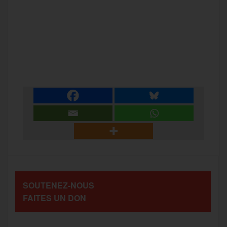
F
T
E
M
T
a
w
m
e
e
P
c
i
a
s
l
a
e
t
i
s
e
r
b
t
l
a
g
t
o
e
g
r
a
SOUTENEZ-NOUS
o
r
e
a
FAITES UN DON
g
k
m