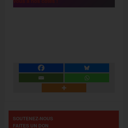
vous à nos côtés !
r
F
T
E
M
T
a
w
m
e
e
P
c
i
a
s
l
a
e
t
i
s
e
r
b
t
l
a
g
t
o
e
g
r
a
SOUTENEZ-NOUS
o
r
e
a
FAITES UN DON
g