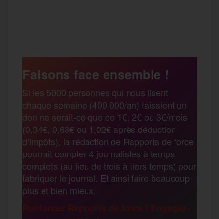
a
w
m
e
e
P
c
i
a
s
l
a
e
t
i
s
e
Faisons face ensemble !
r
Si les 5000 personnes qui nous lisent
b
t
l
a
g
chaque semaine (400 000/an) faisaient un
t
don ne serait-ce que de 1€, 2€ ou 3€/mois
o
e
g
r
(0,34€, 0,68€ ou 1,02€ après déduction
a
d’impôts), la rédaction de Rapports de force
pourrait compter 4 journalistes à temps
o
r
e
a
complets (au lieu de trois à tiers temps) pour
g
fabriquer le journal. Et ainsi faire beaucoup
k
m
plus et bien mieux.
e
Renforcez Rapports de force ! Engagez-