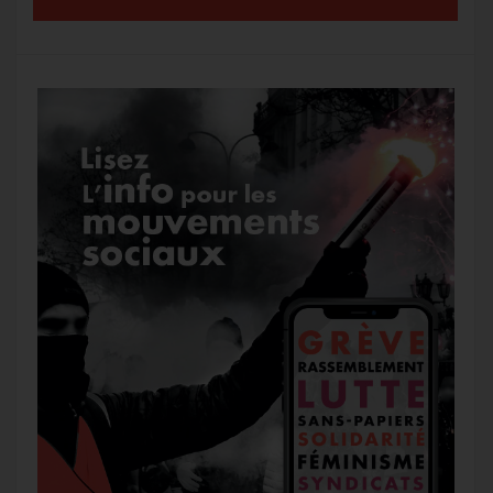
k
m
e
r