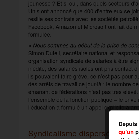
jeunesse ? Et si oui, dans quels secteurs d’a
Unis ont annoncé que 400 d’entre eux se join
résilie ses contrats avec les sociétés pétroli
Facebook, Amazon et Microsoft ont fait de m
formulée.
«
Nous sommes au début de la prise de con
Simon Duteil, secrétaire national et responsa
organisation syndicale de salariés à être sig
inédite, des salariés isolés ont pris contact
ils pouvaient faire grève, ce n’est pas pour 
des arrêts de travail ce jour-là : le nombre d
émanant de fédérations n’est pas très élevé.
l’ensemble de la fonction publique – le privé
l’éducation a formulé un appel explicite à arr
Depuis 
Syndicalisme dispersé
qu’un
po