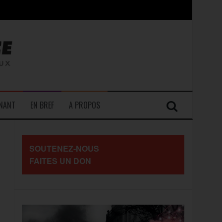
contre les travailleurs »
ENANT
EN BREF
A PROPOS
SOUTENEZ-NOUS
FAITES UN DON