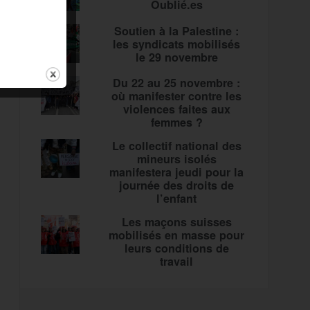
Oublié.es
Soutien à la Palestine :
les syndicats mobilisés
le 29 novembre
Du 22 au 25 novembre :
où manifester contre les
violences faites aux
femmes ?
Le collectif national des
mineurs isolés
manifestera jeudi pour la
journée des droits de
l’enfant
Les maçons suisses
mobilisés en masse pour
leurs conditions de
travail