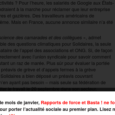
ctivités ? Pour l’heure, les salariés de Google aux États-
draient à la marche pour réclamer que leur entreprise
ères et gazières. Des travailleurs américains de
ême. Mais en France, aucune annonce similaire n’a été
», admet
science des camarades et des collègues
ble des questions climatiques pour Solidaires, la seule
nataire de l’appel des associations et ONG. Si, de façon
 directement avec l’union syndicale pour savoir comment
autant un raz de marée. Plus sûr pour évaluer la portée
e préavis de grève et d’appels fermes à la grève
 Solidaires a bien déposé un préavis couvrant
 n’en ayant pas besoin – mais seule sa fédération de
êter le travail le 20 septembre dans son secteur.
le mois de janvier,
Rapports de force et Basta ! ne fo
ur porter l’actualité sociale au premier plan. Lisez 