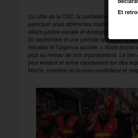
déclara
Et retr
Du côté de la CGT, la confédération a signé
participer sous différentes modalités d’actio
». Un text
alliant justice sociale et écologique
20 septembre et une période qui inclut la da
retraites et l’urgence sociale. «
Nous avons t
plus au niveau de nos organisations. Le lien
plus évident et arrive
rapidement
sur des suj
Martin, membre du bureau confédéral et res