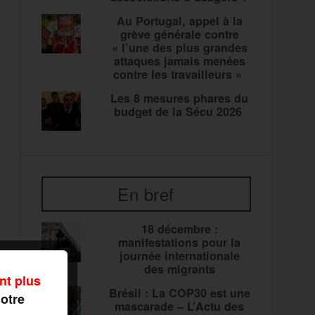
Au Portugal, appel à la
grève générale contre
« l’une des plus grandes
attaques jamais menées
contre les travailleurs »
Les 8 mesures phares du
budget de la Sécu 2026
En bref
18 décembre :
manifestations pour la
journée internationale
des migrants
nt plus
Brésil : La COP30 est une
notre
mascarade – L’Actu des