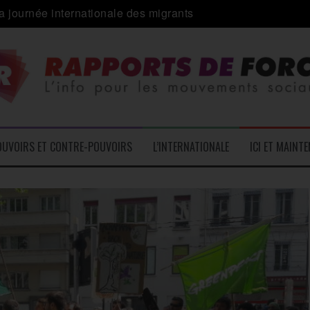
 alliance inédite » avec les associations d’usagers ?
e – L’Actu des Oublié.es
ale contre « l’une des plus grandes attaques jamais menées 
: pourquoi ça peut marcher
 le médico-social
OUVOIRS ET CONTRE-POUVOIRS
L’INTERNATIONALE
ICI ET MAINT