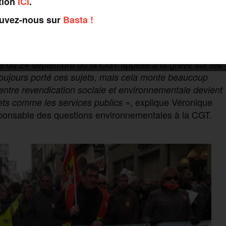
tion
ICI
.
ouvez-nous sur
Basta !
 un appel commun avec la FSU et Solidaires «
à
n aux initiatives, dans la période du 20 au 27 septembre,
e qui n’appelle pas explicitement à cesser le travail le
te du 24 septembre où la CGT appelle à la grève sur les
oujours porté ces sujets, mais cela monte beaucoup
 entre revendication sociale et environnementale devient
», explique Véronique
ets comme les service
s
public
s
ponsable des questions environnementales à la CGT.