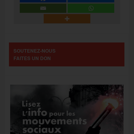
r
b
t
l
a
g
t
o
e
g
r
a
SOUTENEZ-NOUS
o
r
e
a
FAITES UN DON
g
k
m
e
r