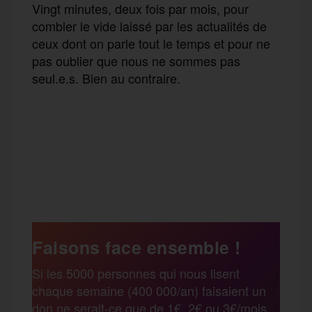
Vingt minutes, deux fois par mois, pour
combler le vide laissé par les actualités de
ceux dont on parle tout le temps et pour ne
pas oublier que nous ne sommes pas
seul.e.s. Bien au contraire.
F
T
E
M
T
a
w
m
e
e
P
c
i
a
s
l
a
e
t
i
s
e
Faisons face ensemble !
r
Si les 5000 personnes qui nous lisent
b
t
l
a
g
chaque semaine (400 000/an) faisaient un
t
don ne serait-ce que de 1€, 2€ ou 3€/mois