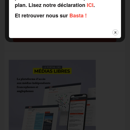
plan. Lisez notre déclaration
ICI
.
Recevez notre newsletter par mail
Votre adresse mail*
Et retrouver nous sur
Basta !