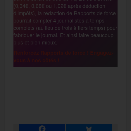
o
e
g
r
(0,34€, 0,68€ ou 1,02€ après déduction
a
d’impôts), la rédaction de Rapports de force
pourrait compter 4 journalistes à temps
o
r
e
a
complets (au lieu de trois à tiers temps) pour
g
fabriquer le journal. Et ainsi faire beaucoup
k
m
plus et bien mieux.
e
Renforcez Rapports de force ! Engagez-
vous à nos côtés !
r
F
T
E
M
T
a
w
m
e
e
P
c
i
a
s
l
a
e
t
i
s
e