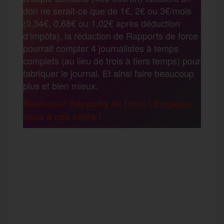
t
don ne serait-ce que de 1€, 2€ ou 3€/mois
o
e
g
r
(0,34€, 0,68€ ou 1,02€ après déduction
a
d’impôts), la rédaction de Rapports de force
pourrait compter 4 journalistes à temps
o
r
e
a
complets (au lieu de trois à tiers temps) pour
g
fabriquer le journal. Et ainsi faire beaucoup
k
m
plus et bien mieux.
e
Renforcez Rapports de force ! Engagez-
vous à nos côtés !
r
F
T
E
M
T
a
w
m
e
e
P
c
i
a
s
l
a