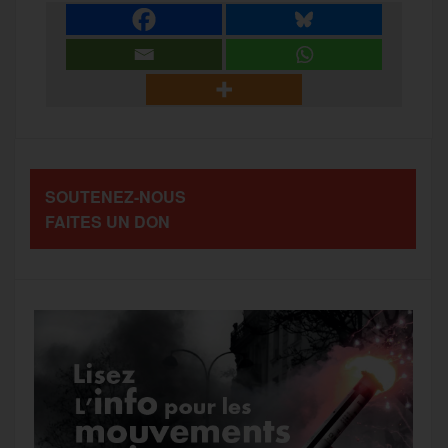
e
t
i
s
e
r
b
t
l
a
g
t
o
e
g
r
a
SOUTENEZ-NOUS
o
r
e
a
FAITES UN DON
g
k
m
e
r