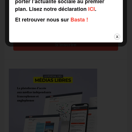
porter l’actualité sociale au premier
plan. Lisez notre déclaration
ICI
.
Recevez notre newsletter par mail
Et retrouver nous sur
Basta !
Votre adresse mail*