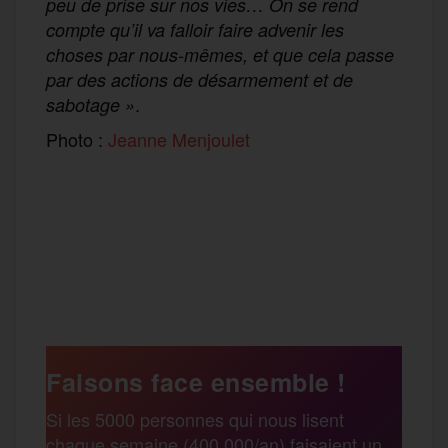
peu de prise sur nos vies… On se rend
compte qu’il va falloir faire advenir les
choses par nous-mêmes, et que cela passe
par des actions de désarmement et de
.
sabotage
»
Photo :
Jeanne Menjoulet
F
T
E
M
T
a
w
m
e
e
P
c
i
a
s
l
a
e
t
i
s
e
Faisons face ensemble !
r
Si les 5000 personnes qui nous lisent
b
t
l
a
g
chaque semaine (400 000/an) faisaient un