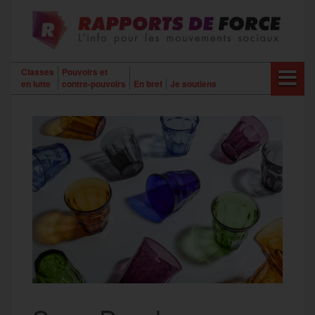
Aller
au
contenu
Classes
Pouvoirs et
en lutte
contre-pouvoirs
En bref
Je soutiens