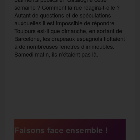
semaine ? Comment la rue réagira-t-elle ?
Autant de questions et de spéculations
auxquelles il est impossible de répondre.
Toujours est-il que dimanche, en sortant de
Barcelone, les drapeaux espagnols flottaient
à de nombreuses fenêtres d’immeubles.
Samedi matin, ils n’étaient pas là.
F
T
E
M
T
a
w
m
e
e
P
c
i
a
s
l
a
e
t
i
s
e
Faisons face ensemble !
r