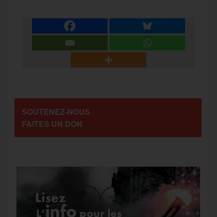
c
i
a
s
l
a
e
t
i
s
e
r
b
t
l
a
g
t
o
e
g
r
a
SOUTENEZ-NOUS
o
r
e
a
FAITES UN DON
g
k
m
e
r