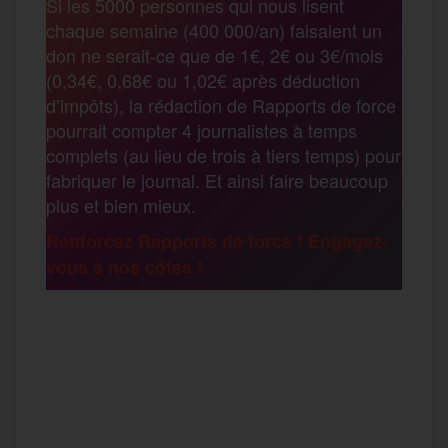
Si les 5000 personnes qui nous lisent
b
t
l
a
g
chaque semaine (400 000/an) faisaient un
t
don ne serait-ce que de 1€, 2€ ou 3€/mois
o
e
g
r
(0,34€, 0,68€ ou 1,02€ après déduction
a
d’impôts), la rédaction de Rapports de force
pourrait compter 4 journalistes à temps
o
r
e
a
complets (au lieu de trois à tiers temps) pour
g
fabriquer le journal. Et ainsi faire beaucoup
k
m
plus et bien mieux.
e
Renforcez Rapports de force ! Engagez-
vous à nos côtés !
r
F
T
E
M
T
a
w
m
e
e
P