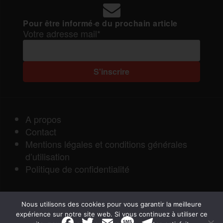
Pour être informé·e du prochain article
Votre adresse mail*
A propos
Contact
Mentions légales et conditions générales
d’utilisation
Politique de confidentialité
Nous utilisons des cookies pour vous garantir la meilleure
expérience sur notre site web. Si vous continuez à utiliser ce
F
T
E
M
T