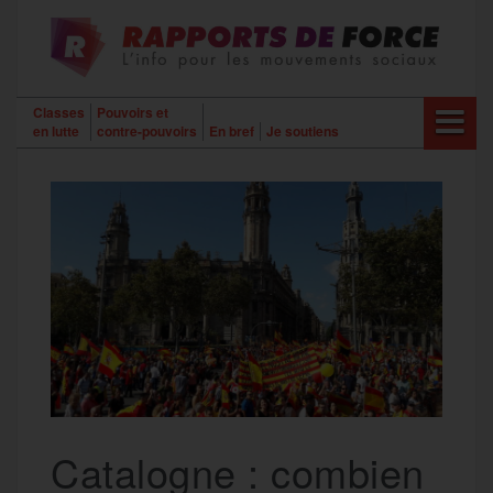
Aller
au
contenu
Classes
Pouvoirs et
en lutte
contre-pouvoirs
En bref
Je soutiens
Catalogne : combien