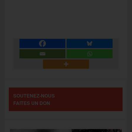
a
w
m
e
e
P
c
i
a
s
l
a
e
t
i
s
e
r
b
t
l
a
g
t
o
e
g
r
a
SOUTENEZ-NOUS
o
r
e
a
FAITES UN DON
g
k
m
e