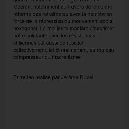
Macron, notamment au travers de la contre-
réforme des retraites ou avec la montée en
force de la répression du mouvement social
hexagonal. La meilleure manière d’exprimer
notre solidarité avec les résistances
chiliennes est aussi de résister
collectivement, ici et maintenant, au rouleau
compresseur du macronisme.
Entretien réalisé par Jérôme Duval
F
T
E
M
T
a
w
m
e
e
P
c
i
a
s
l