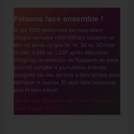
a
e
t
i
s
e
Faisons face ensemble !
r
Si les 5000 personnes qui nous lisent
b
t
l
a
g
chaque semaine (400 000/an) faisaient un
t
don ne serait-ce que de 1€, 2€ ou 3€/mois
o
e
g
r
(0,34€, 0,68€ ou 1,02€ après déduction
a
d’impôts), la rédaction de Rapports de force
pourrait compter 4 journalistes à temps
o
r
e
a
complets (au lieu de trois à tiers temps) pour
g
fabriquer le journal. Et ainsi faire beaucoup
k
m
plus et bien mieux.
e
Renforcez Rapports de force ! Engagez-
vous à nos côtés !
r
F
T
E
M
T