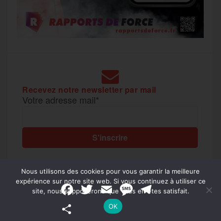
Recevez notre newsletter par mail
Votre adresse mail*
Nous utilisons des cookies pour vous garantir la meilleure
expérience sur notre site web. Si vous continuez à utiliser ce
F
T
E
M
T
site, nous supposerons que vous en êtes satisfait.
a
w
m
e
e
c
i
a
s
l
P
OK
e
t
i
s
e
a
b
t
l
a
g