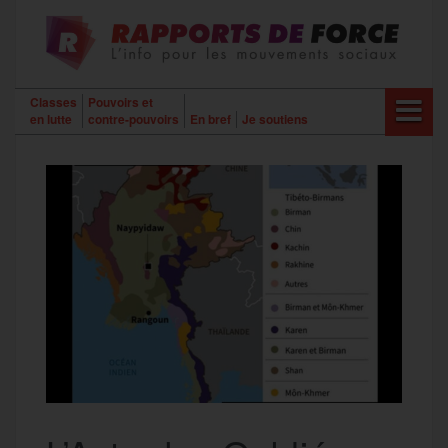
Aller
au
contenu
Classes
Pouvoirs et
en lutte
contre-pouvoirs
En bref
Je soutiens