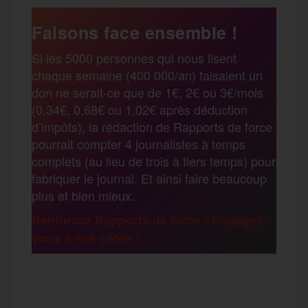
a
e
t
i
s
e
Faisons face ensemble !
r
Si les 5000 personnes qui nous lisent
b
t
l
a
g
chaque semaine (400 000/an) faisaient un
t
don ne serait-ce que de 1€, 2€ ou 3€/mois
o
e
g
r
(0,34€, 0,68€ ou 1,02€ après déduction
a
d’impôts), la rédaction de Rapports de force
pourrait compter 4 journalistes à temps
o
r
e
a
complets (au lieu de trois à tiers temps) pour
g
fabriquer le journal. Et ainsi faire beaucoup
k
m
plus et bien mieux.
e
Renforcez Rapports de force ! Engagez-
vous à nos côtés !
r
F
T
E
M
T