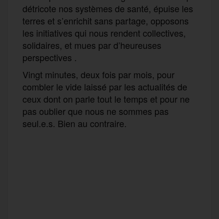
détricote nos systèmes de santé, épuise les
terres et s’enrichit sans partage, opposons
les initiatives qui nous rendent collectives,
solidaires, et mues par d’heureuses
perspectives .
Vingt minutes, deux fois par mois, pour
combler le vide laissé par les actualités de
ceux dont on parle tout le temps et pour ne
pas oublier que nous ne sommes pas
seul.e.s. Bien au contraire.
F
T
E
M
T
a
w
m
e
e
P
c
i
a
s
l