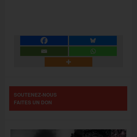
a
w
m
e
e
P
c
i
a
s
l
a
e
t
i
s
e
r
b
t
l
a
g
t
o
e
g
r
a
SOUTENEZ-NOUS
o
r
e
a
FAITES UN DON
g
k
m
e