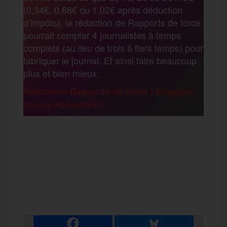
o
e
g
r
(0,34€, 0,68€ ou 1,02€ après déduction
a
d’impôts), la rédaction de Rapports de force
pourrait compter 4 journalistes à temps
o
r
e
a
complets (au lieu de trois à tiers temps) pour
g
fabriquer le journal. Et ainsi faire beaucoup
k
m
plus et bien mieux.
e
Renforcez Rapports de force ! Engagez-
vous à nos côtés !
r
F
T
E
M
T
a
w
m
e
e
P
c
i
a
s
l
a
e
t
i
s
e