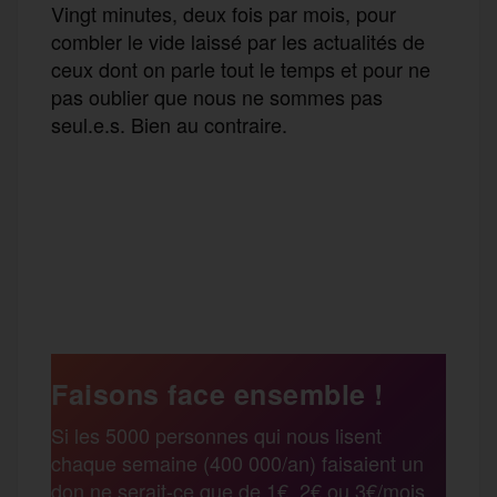
Vingt minutes, deux fois par mois, pour
combler le vide laissé par les actualités de
ceux dont on parle tout le temps et pour ne
pas oublier que nous ne sommes pas
seul.e.s. Bien au contraire.
F
T
E
M
T
a
w
m
e
e
P
c
i
a
s
l
a
e
t
i
s
e
Faisons face ensemble !
r
Si les 5000 personnes qui nous lisent
b
t
l
a
g
chaque semaine (400 000/an) faisaient un
t
don ne serait-ce que de 1€, 2€ ou 3€/mois