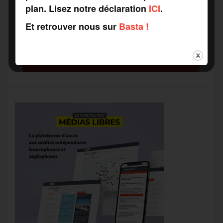
plan. Lisez notre déclaration
ICI
.
Recevez notre newsletter par mail
Votre adresse mail*
Et retrouver nous sur
Basta !