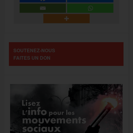
r
b
t
l
a
g
t
o
e
g
r
a
SOUTENEZ-NOUS
o
r
e
a
FAITES UN DON
g
k
m
e
r