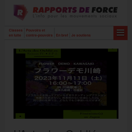
Aller
au
contenu
Classes
Pouvoirs et
en lutte
contre-pouvoirs
En bref
Je soutiens