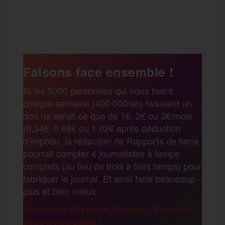
a
w
m
e
e
P
c
i
a
s
l
a
e
t
i
s
e
Faisons face ensemble !
r
Si les 5000 personnes qui nous lisent
b
t
l
a
g
chaque semaine (400 000/an) faisaient un
t
don ne serait-ce que de 1€, 2€ ou 3€/mois
o
e
g
r
(0,34€, 0,68€ ou 1,02€ après déduction
a
d’impôts), la rédaction de Rapports de force
pourrait compter 4 journalistes à temps
o
r
e
a
complets (au lieu de trois à tiers temps) pour
g
fabriquer le journal. Et ainsi faire beaucoup
k
m
plus et bien mieux.
e
Renforcez Rapports de force ! Engagez-
vous à nos côtés !
r