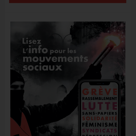
k
m
e
r