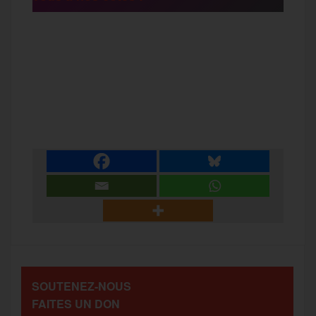
F
T
E
M
T
a
w
m
e
e
P
c
i
a
s
l
a
e
t
i
s
e
r
b
t
l
a
g
t
o
e
g
r
a
SOUTENEZ-NOUS
o
r
e
a
FAITES UN DON
g