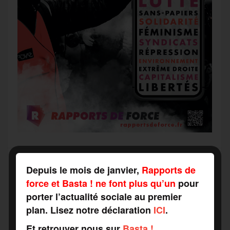
Depuis le mois de janvier,
Rapports de
force et Basta ! ne font plus qu’un
pour
Recevez notre newsletter par mail
porter l’actualité sociale au premier
Votre adresse mail*
plan. Lisez notre déclaration
ICI
.
Et retrouver nous sur
Basta !