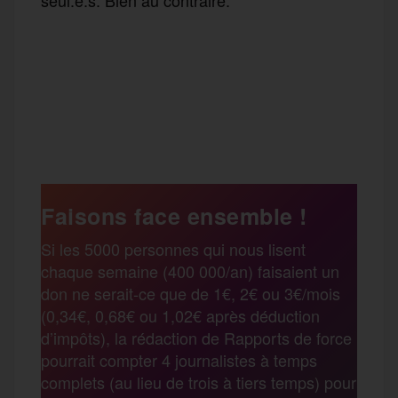
F
T
E
M
T
a
w
m
e
e
P
c
i
a
s
l
a
e
t
i
s
e
Faisons face ensemble !
r
Si les 5000 personnes qui nous lisent
b
t
l
a
g
chaque semaine (400 000/an) faisaient un
t
don ne serait-ce que de 1€, 2€ ou 3€/mois
o
e
g
r
(0,34€, 0,68€ ou 1,02€ après déduction
a
d’impôts), la rédaction de Rapports de force
pourrait compter 4 journalistes à temps
o
r
e
a
complets (au lieu de trois à tiers temps) pour
g