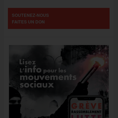
o
e
g
r
a
SOUTENEZ-NOUS
o
r
e
a
FAITES UN DON
g
k
m
e
r