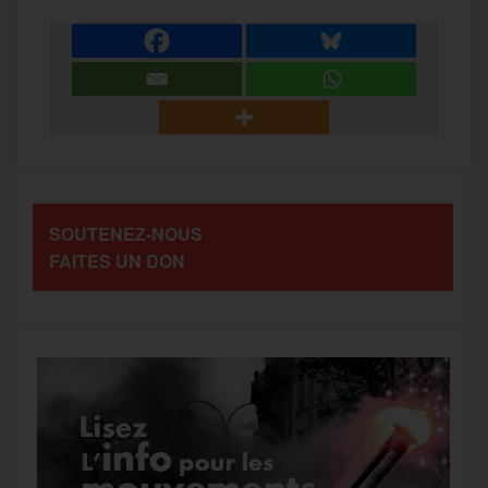
a
e
t
i
s
e
r
b
t
l
a
g
t
o
e
g
r
a
SOUTENEZ-NOUS
o
r
e
a
FAITES UN DON
g
k
m
e
r