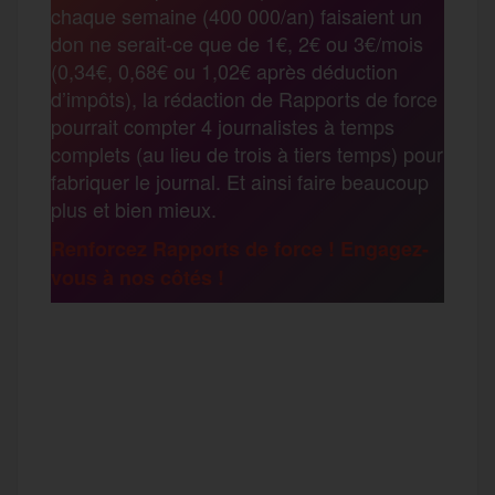
chaque semaine (400 000/an) faisaient un
t
don ne serait-ce que de 1€, 2€ ou 3€/mois
o
e
g
r
(0,34€, 0,68€ ou 1,02€ après déduction
a
d’impôts), la rédaction de Rapports de force
pourrait compter 4 journalistes à temps
o
r
e
a
complets (au lieu de trois à tiers temps) pour
g
fabriquer le journal. Et ainsi faire beaucoup
k
m
plus et bien mieux.
e
Renforcez Rapports de force ! Engagez-
vous à nos côtés !
r
F
T
E
M
T
a
w
m
e
e
P
c
i
a
s
l