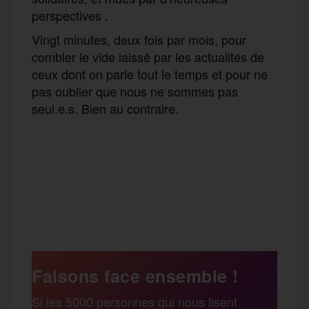
perspectives .
Vingt minutes, deux fois par mois, pour
combler le vide laissé par les actualités de
ceux dont on parle tout le temps et pour ne
pas oublier que nous ne sommes pas
seul.e.s. Bien au contraire.
F
T
E
M
T
a
w
m
e
e
P
c
i
a
s
l
a
e
t
i
s
e
Faisons face ensemble !
r
Si les 5000 personnes qui nous lisent
b
t
l
a
g