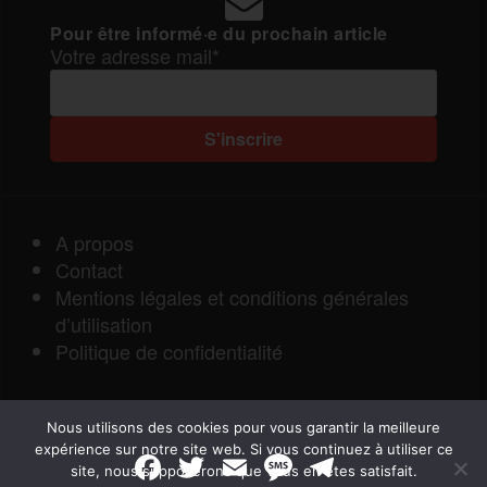
Pour être informé·e du prochain article
Votre adresse mail*
A propos
Contact
Mentions légales et conditions générales
d’utilisation
Politique de confidentialité
Nous utilisons des cookies pour vous garantir la meilleure
expérience sur notre site web. Si vous continuez à utiliser ce
F
T
E
M
T
site, nous supposerons que vous en êtes satisfait.
a
w
m
e
e