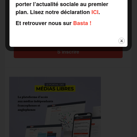
porter l’actualité sociale au premier
plan. Lisez notre déclaration
ICI
.
Recevez notre newsletter par mail
Et retrouver nous sur
Basta !
Votre adresse mail*