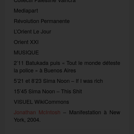
Mediapart
Révolution Permanente
L’Orient Le Jour
Orient XXI
MUSIQUE
2’11 Batukada puis « Tout le monde déteste
la police » à Buenos Aires
5’21 et 8’23 Sima Noon – If I was rich
15’45 Sima Noon – This Shit
VISUEL WikiCommons
Jonathan McIntosh
– Manifestation à New
York, 2004.