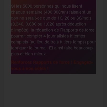
Si les 5000 personnes qui nous lisent
b
t
l
a
g
chaque semaine (400 000/an) faisaient un
t
don ne serait-ce que de 1€, 2€ ou 3€/mois
o
e
g
r
(0,34€, 0,68€ ou 1,02€ après déduction
a
d’impôts), la rédaction de Rapports de force
pourrait compter 4 journalistes à temps
o
r
e
a
complets (au lieu de trois à tiers temps) pour
g
fabriquer le journal. Et ainsi faire beaucoup
k
m
plus et bien mieux.
e
Renforcez Rapports de force ! Engagez-
vous à nos côtés !
r
F
T
E
M
T
a
w
m
e
e
P