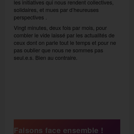
les initiatives qui nous rendent collectives,
solidaires, et mues par d’heureuses
perspectives .
Vingt minutes, deux fois par mois, pour
combler le vide laissé par les actualités de
ceux dont on parle tout le temps et pour ne
pas oublier que nous ne sommes pas
seul.e.s. Bien au contraire.
F
T
E
M
T
a
w
m
e
e
P
c
i
a
s
l
a
e
t
i
s
e
Faisons face ensemble !
r