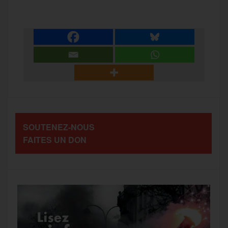
c
i
a
s
l
a
e
t
i
s
e
r
b
t
l
a
g
t
o
e
g
r
a
SOUTENEZ-NOUS
o
r
e
a
FAITES UN DON
g
k
m
e
r