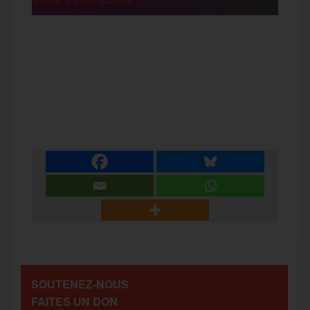
r
F
T
E
M
T
a
w
m
e
e
P
c
i
a
s
l
a
e
t
i
s
e
r
b
t
l
a
g
t
o
e
g
r
a
SOUTENEZ-NOUS
o
r
e
a
FAITES UN DON
g