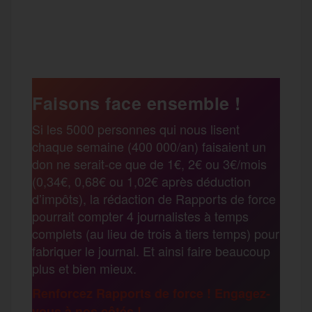
a
w
m
e
e
P
c
i
a
s
l
a
e
t
i
s
e
Faisons face ensemble !
r
Si les 5000 personnes qui nous lisent
b
t
l
a
g
chaque semaine (400 000/an) faisaient un
t
don ne serait-ce que de 1€, 2€ ou 3€/mois
o
e
g
r
(0,34€, 0,68€ ou 1,02€ après déduction
a
d’impôts), la rédaction de Rapports de force
pourrait compter 4 journalistes à temps
o
r
e
a
complets (au lieu de trois à tiers temps) pour
g
fabriquer le journal. Et ainsi faire beaucoup
k
m
plus et bien mieux.
e
Renforcez Rapports de force ! Engagez-
vous à nos côtés !