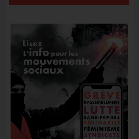
k
m
e
r