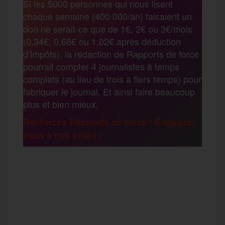
Si les 5000 personnes qui nous lisent
b
t
l
a
g
chaque semaine (400 000/an) faisaient un
t
don ne serait-ce que de 1€, 2€ ou 3€/mois
o
e
g
r
(0,34€, 0,68€ ou 1,02€ après déduction
a
d’impôts), la rédaction de Rapports de force
pourrait compter 4 journalistes à temps
o
r
e
a
complets (au lieu de trois à tiers temps) pour
g
fabriquer le journal. Et ainsi faire beaucoup
k
m
plus et bien mieux.
e
Renforcez Rapports de force ! Engagez-
vous à nos côtés !
r
F
T
E
M
T
a
w
m
e
e
P