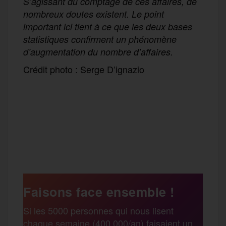
S’agissant du comptage de ces affaires, de
nombreux doutes existent. Le point
important ici tient à ce que les deux bases
statistiques confirment un phénomène
d’augmentation du nombre d’affaires.
Crédit photo : Serge D’ignazio
F
T
E
M
T
a
w
m
e
e
P
c
i
a
s
l
a
e
t
i
s
e
Faisons face ensemble !
r
Si les 5000 personnes qui nous lisent
b
t
l
a
g
chaque semaine (400 000/an) faisaient un