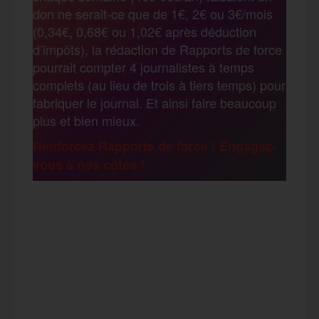
t
don ne serait-ce que de 1€, 2€ ou 3€/mois
o
e
g
r
(0,34€, 0,68€ ou 1,02€ après déduction
a
d’impôts), la rédaction de Rapports de force
pourrait compter 4 journalistes à temps
o
r
e
a
complets (au lieu de trois à tiers temps) pour
g
fabriquer le journal. Et ainsi faire beaucoup
k
m
plus et bien mieux.
e
Renforcez Rapports de force ! Engagez-
vous à nos côtés !
r
F
T
E
M
T
a
w
m
e
e
P
c
i
a
s
l
a