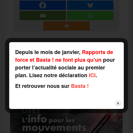
e
t
i
s
e
r
b
t
l
a
g
t
o
e
g
r
a
Depuis le mois de janvier,
Rapports de
SOUTENEZ-NOUS
o
r
e
a
force et Basta ! ne font plus qu’un
pour
FAITES UN DON
g
porter l’actualité sociale au premier
plan. Lisez notre déclaration
ICI
.
k
m
e
Et retrouver nous sur
Basta !
r