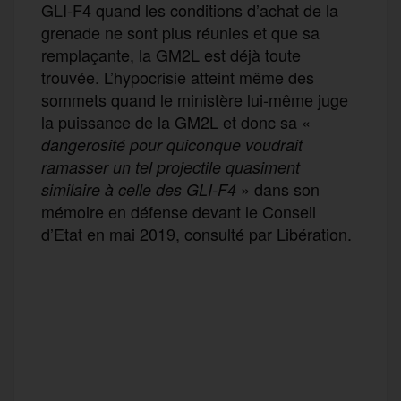
GLI-F4 quand les conditions d’achat de la
grenade ne sont plus réunies et que sa
remplaçante, la GM2L est déjà toute
trouvée. L’hypocrisie atteint même des
sommets quand le ministère lui-même juge
la puissance de la GM2L et donc sa «
dangerosité pour quiconque voudrait
ramasser un tel projectile
quasiment
» dans son
similaire à celle des GLI-F4
mémoire en défense devant le Conseil
d’Etat en mai 2019, consulté par Libération.
F
T
E
M
T
a
w
m
e
e
P
c
i
a
s
l