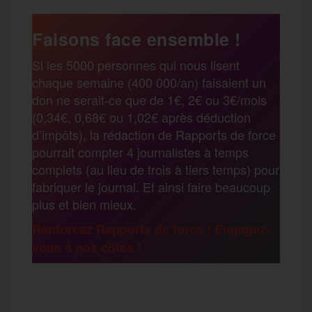
a
e
t
i
s
e
Faisons face ensemble !
r
Si les 5000 personnes qui nous lisent
b
t
l
a
g
chaque semaine (400 000/an) faisaient un
t
don ne serait-ce que de 1€, 2€ ou 3€/mois
o
e
g
r
(0,34€, 0,68€ ou 1,02€ après déduction
a
d’impôts), la rédaction de Rapports de force
pourrait compter 4 journalistes à temps
o
r
e
a
complets (au lieu de trois à tiers temps) pour
g
fabriquer le journal. Et ainsi faire beaucoup
k
m
plus et bien mieux.
e
Renforcez Rapports de force ! Engagez-
vous à nos côtés !
r
F
T
E
M
T