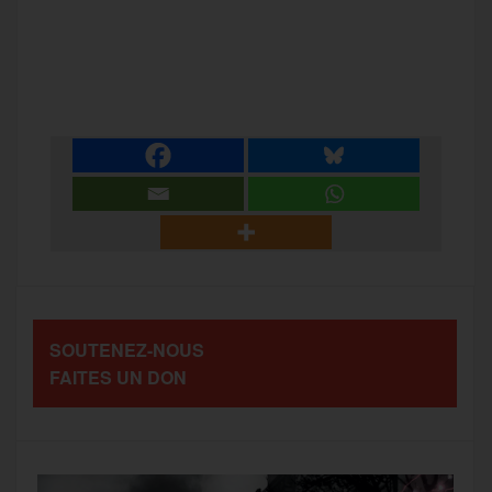
a
w
m
e
e
P
c
i
a
s
l
a
e
t
i
s
e
r
b
t
l
a
g
t
o
e
g
r
a
SOUTENEZ-NOUS
o
r
e
a
FAITES UN DON
g
k
m
e