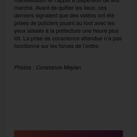
marche. Avant de quitter les lieux, ces
derniers signalent que des vidéos ont été
prises de policiers jouant au foot avec les
yeux laissés à la préfecture une heure plus
tôt. La prise de conscience attendue n’a pas
fonctionné sur les forces de l’ordre.
Photos : Constance Meylan
F
T
E
M
T
a
w
m
e
e
P
c
i
a
s
l
a