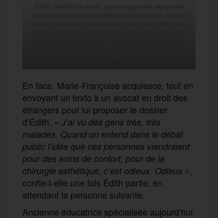
Edith, médiatrice santé, accompagne des personnes
étrangères en situation administrative précaire. Elle se
trouve également, à sa surprise, sous OQTF (obligation
de quitter le territoire français). Elle prend rendez-vous
avec la Cimade pour initier une procédure de recours, le
délai de 30 jours n’étant pas encore dépassé. Paris, le
19 décembre 2024. Crédits : Valentina Camu
En face, Marie-Françoise acquiesce, tout en
envoyant un texto à un avocat en droit des
étrangers pour lui proposer le dossier
d’Édith. «
J’ai vu des gens très, très
malades. Quand on entend dans le débat
public l’idée que ces personnes viendraient
pour des soins de confort, pour de la
»,
chirurgie esthétique, c’est odieux. Odieux
confie-t-elle une fois Édith partie, en
attendant la personne suivante.
Ancienne éducatrice spécialisée aujourd’hui