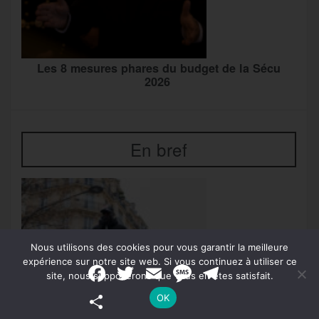
Les 8 mesures phares du budget de la Sécu
2026
En bref
Nous utilisons des cookies pour vous garantir la meilleure
expérience sur notre site web. Si vous continuez à utiliser ce
F
T
E
M
T
site, nous supposerons que vous en êtes satisfait.
a
w
m
e
e
c
i
a
s
l
P
OK
e
t
i
s
e
a
b
t
l
a
g