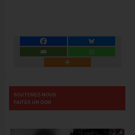
a
w
m
e
e
P
c
i
a
s
l
a
e
t
i
s
e
r
b
t
l
a
g
t
o
e
g
r
a
SOUTENEZ-NOUS
o
r
e
a
FAITES UN DON
g
k
m
e