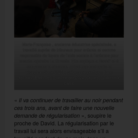
Marie-Françoise , ancienne éducatrice spécialisée, a
travaillé auprès de tribunaux pour enfants et comme
responsable de foyers de l’aide sociale à l’enfance pour
ensuite rejoindre La Cimade. Elle explique a David* et à
son proche la situation. Arrivé trop tard après la
réception d’une OQTF, celui-ci ne peut plus faire
recours. Paris, le 19 décembre 2024. Crédits : Valentina
Camu
«
Il va continuer de travailler au noir pendant
ces trois ans, avant de faire une nouvelle
», soupire le
demande de régularisation
proche de David. La régularisation par le
travail lui sera alors envisageable s’il a