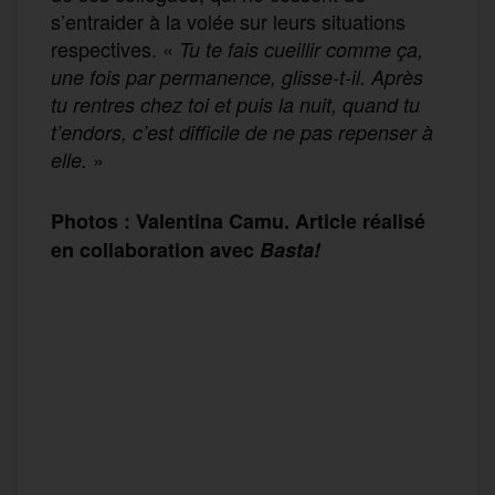
s’entraider à la volée sur leurs situations
respectives. «
Tu te fais cueillir comme ça,
une fois par permanence, glisse-t-il. Après
tu rentres chez toi et puis la nuit, quand tu
t’endors, c’est difficile de ne pas repenser à
»
elle.
Photos : Valentina Camu. Article réalisé
en collaboration avec
Basta!
F
T
E
M
T
a
w
m
e
e
P
c
i
a
s
l