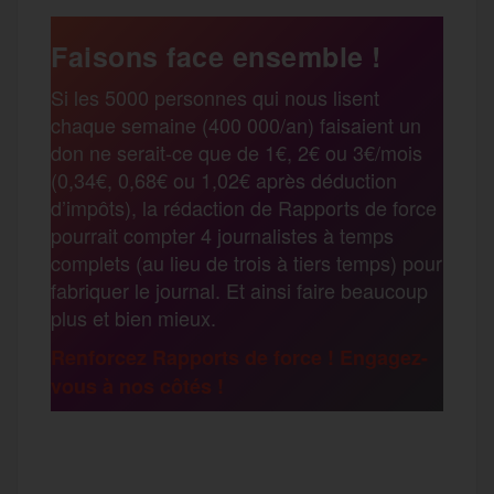
a
e
t
i
s
e
Faisons face ensemble !
r
Si les 5000 personnes qui nous lisent
b
t
l
a
g
chaque semaine (400 000/an) faisaient un
t
don ne serait-ce que de 1€, 2€ ou 3€/mois
o
e
g
r
(0,34€, 0,68€ ou 1,02€ après déduction
a
d’impôts), la rédaction de Rapports de force
pourrait compter 4 journalistes à temps
o
r
e
a
complets (au lieu de trois à tiers temps) pour
g
fabriquer le journal. Et ainsi faire beaucoup
k
m
plus et bien mieux.
e
Renforcez Rapports de force ! Engagez-
vous à nos côtés !
r
F
T
E
M
T