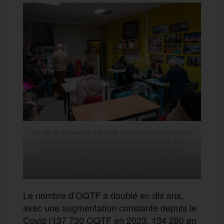
Au rez-de-chaussée une salle accueille la permanence.
Ce jeudi après-midi, les bénévoles reçoivent des
personnes avec ou sans rendez-vous. Plusieurs
dizaines attendent leur tour. Paris le 19 décembre 2024.
Crédits : Valentina Camu
Le nombre d’OQTF a doublé en dix ans,
avec une augmentation constante depuis le
Covid (137 730 OQTF en 2023, 134 280 en