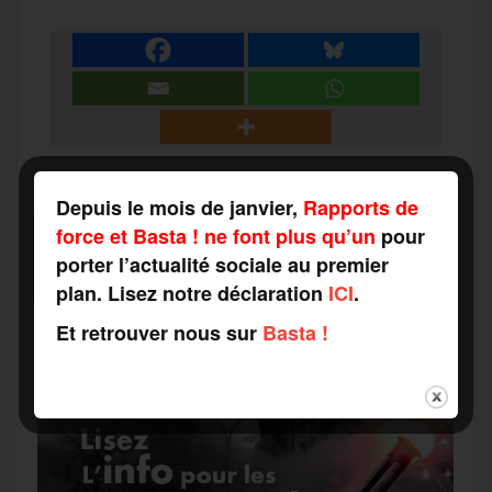
a
e
t
i
s
e
r
b
t
l
a
g
t
o
e
g
r
Depuis le mois de janvier,
Rapports de
a
force et Basta ! ne font plus qu’un
pour
SOUTENEZ-NOUS
o
r
e
a
porter l’actualité sociale au premier
FAITES UN DON
g
plan. Lisez notre déclaration
ICI
.
k
m
Et retrouver nous sur
Basta !
e
r