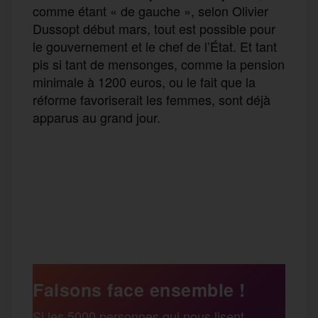
comme étant « de gauche », selon Olivier
Dussopt début mars, tout est possible pour
le gouvernement et le chef de l’État. Et tant
pis si tant de mensonges, comme la pension
minimale à 1200 euros, ou le fait que la
réforme favoriserait les femmes, sont déjà
apparus au grand jour.
F
T
E
M
T
a
w
m
e
e
P
c
i
a
s
l
a
e
t
i
s
e
Faisons face ensemble !
r
Si les 5000 personnes qui nous lisent