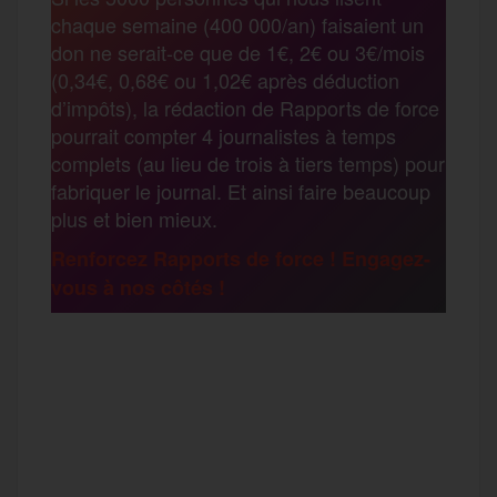
b
t
l
a
g
chaque semaine (400 000/an) faisaient un
t
don ne serait-ce que de 1€, 2€ ou 3€/mois
o
e
g
r
(0,34€, 0,68€ ou 1,02€ après déduction
a
d’impôts), la rédaction de Rapports de force
pourrait compter 4 journalistes à temps
o
r
e
a
complets (au lieu de trois à tiers temps) pour
g
fabriquer le journal. Et ainsi faire beaucoup
k
m
plus et bien mieux.
e
Renforcez Rapports de force ! Engagez-
vous à nos côtés !
r
F
T
E
M
T
a
w
m
e
e
P
c
i
a
s
l