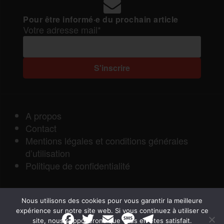
Pour être informé·e du prochain article
Votre adresse mail*
A propos
Contact
Mentions légales et conditions générales
d’utilisation
Politique de confidentialité
Nous utilisons des cookies pour vous garantir la meilleure
expérience sur notre site web. Si vous continuez à utiliser ce
F
T
E
M
T
site, nous supposerons que vous en êtes satisfait.
a
w
m
e
e