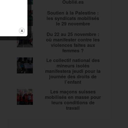
Oublié.es
Soutien à la Palestine :
les syndicats mobilisés
le 29 novembre
Du 22 au 25 novembre :
où manifester contre les
violences faites aux
femmes ?
Le collectif national des
mineurs isolés
manifestera jeudi pour la
journée des droits de
l’enfant
Les maçons suisses
mobilisés en masse pour
leurs conditions de
travail