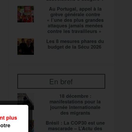
Au Portugal, appel à la
grève générale contre
« l’une des plus grandes
attaques jamais menées
contre les travailleurs »
Les 8 mesures phares du
budget de la Sécu 2026
En bref
18 décembre :
manifestations pour la
journée internationale
des migrants
nt plus
Brésil : La COP30 est une
notre
mascarade – L’Actu des