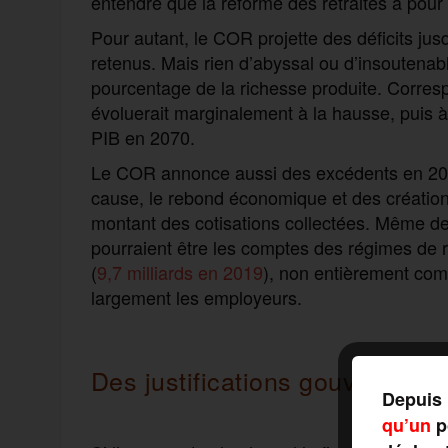
entendre que la réforme des retraites a pour
Pour autant, le COR projette des déficits ju
retenus. Mais rien d’abyssal ou d’insoutenab
pourcentage de la richesse produite. Corre
évoluerait marginalement à la hausse, puis à 
PIB en 2070.
Le COR annonce aussi des excédents en 2021 
cause, le rebond économique et des créatio
montant des cotisations collectées. Même de 
pourraient être les comptes des régimes de r
(
9,7
milliards en 2019
), non entièrement comp
largement les employeurs.
Des justifications gouvernemen
Depuis 
qu’un
po