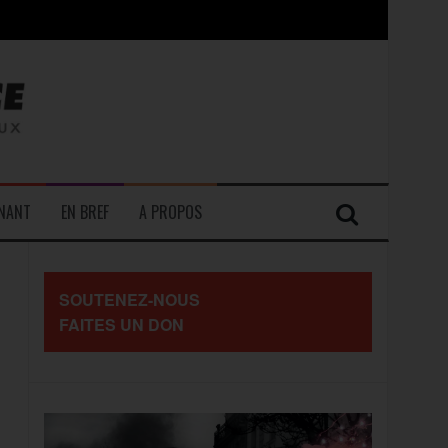
contre les travailleurs »
ENANT
EN BREF
A PROPOS
SOUTENEZ-NOUS
FAITES UN DON