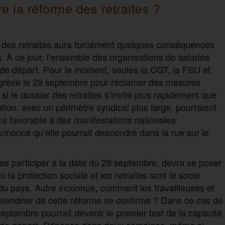
e la réforme des retraites ?
e des retraites aura forcément quelques conséquences
s. À ce jour, l’ensemble des organisations de salariés
e de départ. Pour le moment, seules la CGT, la FSU et
la grève le 29 septembre pour réclamer des mesures
i le dossier des retraites s’invite plus rapidement que
tion, avec un périmètre syndical plus large, pourraient
ns favorable à des manifestations nationales
 annoncé qu’elle pourrait descendre dans la rue sur le
pas participer à la date du 29 septembre, devra se poser
 la protection sociale et les retraites sont le socle
 du pays. Autre inconnue, comment les travailleuses et
u calendrier de cette réforme se confirme ? Dans ce cas de
 septembre pourrait devenir le premier test de la capacité
ge de départ. Réponse dans deux semaines, même si