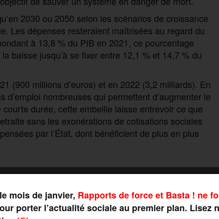
 objectif de sauver un système en danger de mort.
squ’en 2030 ou 2050 selon les scénarios de croissance
le. Les dépenses resteraient maîtrisées au regard du
spondant à 13,8 % du PIB en 2021, ce pourcentage
la baisse jusqu’à se fixer entre 12,1 % et 14,7 % du
(900 millions d’euros) et en 2022 (3,2 milliards). En
ns d’emploi nombreuses qui permettent d’augmenter le
courte durée, cette embellie laisse entrevoir ce que
etraite sans les exonérations de cotisations sociales
ensées par l’État, dont bénéficient de plus en plus
tales délirantes
le mois de janvier,
Rapports de force et Basta ! ne fo
ur porter l’actualité sociale au premier plan. Lisez 