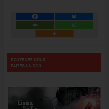
c
i
a
s
l
a
e
t
i
s
e
r
b
t
l
a
g
t
o
e
g
r
a
SOUTENEZ-NOUS
o
r
e
a
FAITES UN DON
g
k
m
e
r