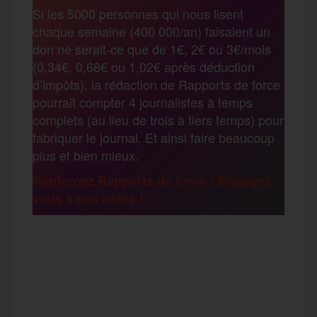
Si les 5000 personnes qui nous lisent
b
t
l
a
g
chaque semaine (400 000/an) faisaient un
t
don ne serait-ce que de 1€, 2€ ou 3€/mois
o
e
g
r
(0,34€, 0,68€ ou 1,02€ après déduction
a
d’impôts), la rédaction de Rapports de force
pourrait compter 4 journalistes à temps
o
r
e
a
complets (au lieu de trois à tiers temps) pour
g
fabriquer le journal. Et ainsi faire beaucoup
k
m
plus et bien mieux.
e
Renforcez Rapports de force ! Engagez-
vous à nos côtés !
r
F
T
E
M
T
a
w
m
e
e
P