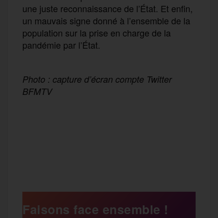
une juste reconnaissance de l’État. Et enfin,
un mauvais signe donné à l’ensemble de la
population sur la prise en charge de la
pandémie par l’État.
Photo : capture d’écran compte Twitter
BFMTV
F
T
E
M
T
a
w
m
e
e
P
c
i
a
s
l
a
e
t
i
s
e
Faisons face ensemble !
r