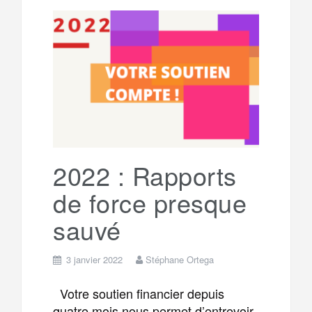
l
r
b
t
l
a
e
t
o
e
g
g
a
o
r
e
r
g
k
a
e
2022 : Rapports
de force presque
m
r
sauvé
3 janvier 2022
Stéphane Ortega
Votre soutien financier depuis
quatre mois nous permet d’entrevoir