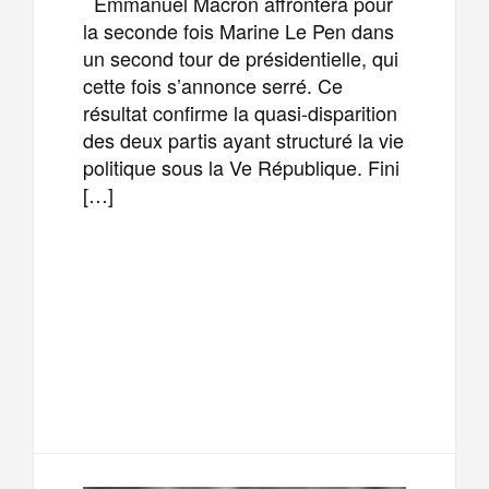
Emmanuel Macron affrontera pour
la seconde fois Marine Le Pen dans
un second tour de présidentielle, qui
cette fois s’annonce serré. Ce
résultat confirme la quasi-disparition
des deux partis ayant structuré la vie
politique sous la Ve République. Fini
[…]
F
T
E
M
a
w
m
e
T
P
c
i
a
s
e
a
e
t
i
s
l
r