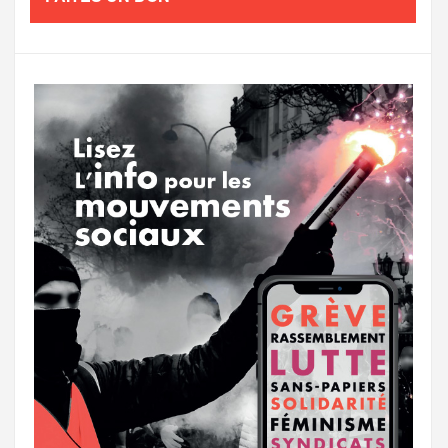
o
e
g
g
a
o
r
e
r
g
k
a
e
m
r