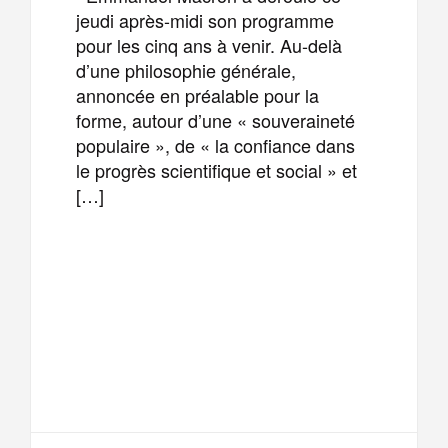
jeudi après-midi son programme
pour les cinq ans à venir. Au-delà
d’une philosophie générale,
annoncée en préalable pour la
forme, autour d’une « souveraineté
populaire », de « la confiance dans
le progrès scientifique et social » et
[…]
F
T
E
M
a
w
m
e
T
P
c
i
a
s
e
a
e
t
i
s