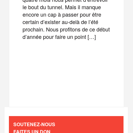
le bout du tunnel. Mais il manque
encore un cap à passer pour être
certain d’exister au-delà de l’été
prochain. Nous profitons de ce début
d’année pour faire un point […]
F
T
E
M
a
w
m
e
T
P
c
i
a
s
e
a
e
t
i
s
l
r
b
t
l
a
SOUTENEZ-NOUS
e
t
FAITES UN DON